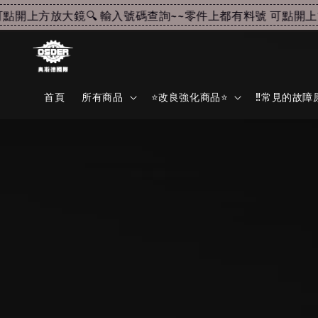
點開上方放大鏡🔍 輸入號碼查詢~~
零件上都有料號 可點開上方
首頁
所有商品
⭐改良強化商品⭐
‼️常見的故障原