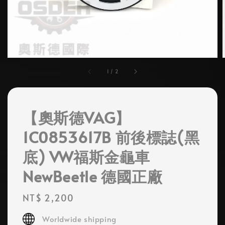
1
/
2
【奧斯德VAG】
1C0853617B 前後標誌(黑
底) VW福斯金龜車
NewBeetle 德國正廠
Regular
NT$ 2,200
price
Worldwide shipping