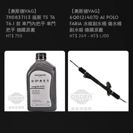
【奧斯德VAG】
【奧斯德VAG】
7H0837113 福斯 T5 T6
6Q0121407D A1 POLO
T6.1 前 車門內把手 車門
FABIA 水箱副水桶 備水桶
把手 德國原廠
副水箱 德國原廠
Regular
NT$ 750
Regular
NT$ 249
-
NT$ 1,100
price
price