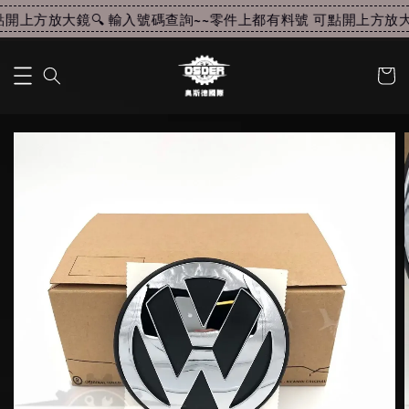
開上方放大鏡🔍 輸入號碼查詢~~
零件上都有料號 可點開上方放大鏡