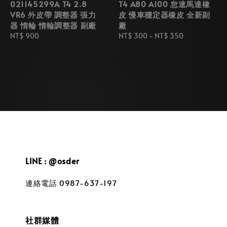
021145299A T4 2.8
T4 A80 A100 怠速馬達橡
VR6 外皮帶 調整器 張力
皮 慢車穩定器橡皮 全新副
器 惰輪 惰輪調整器 副廠
廠
Regular
NT$ 900
Regular
NT$ 300
-
NT$ 350
price
price
LINE : @osder
連絡電話 0987-637-197
社群媒體