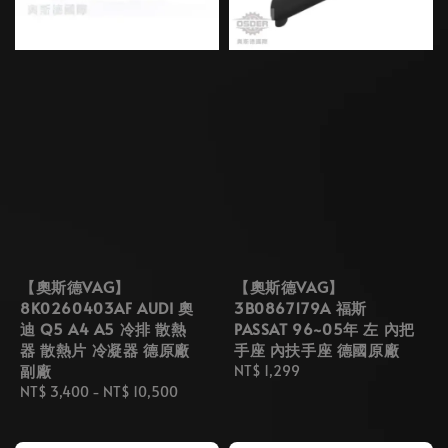
【奧斯德VAG】
【奧斯德VAG】
8K0260403AF AUDI 奧
3B0867179A 福斯
迪 Q5 A4 A5 冷排 散熱
PASSAT 96~05年 左 內把
器 散熱片 冷凝器 德原廠
手座 內扶手座 德國原廠
副廠
Regular
NT$ 1,299
Regular
NT$ 3,400
-
NT$ 10,500
price
price