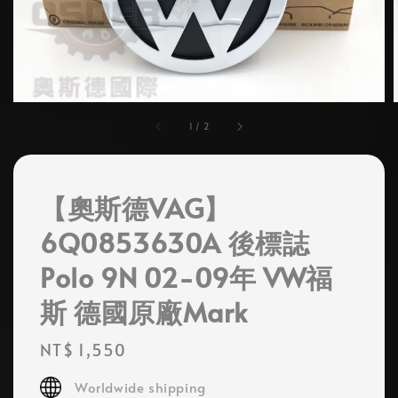
1
/
2
【奧斯德VAG】
6Q0853630A 後標誌
Polo 9N 02-09年 VW福
斯 德國原廠Mark
Regular
NT$ 1,550
price
Worldwide shipping