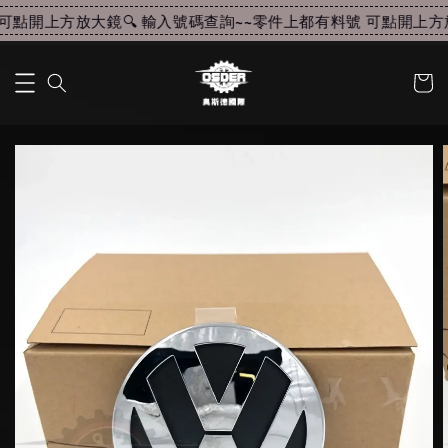
點開上方放大鏡🔍 輸入號碼查詢~~
零件上都有料號 可點開上方放