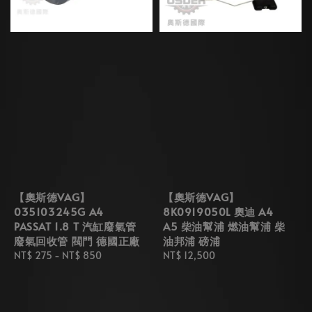
【奧斯德VAG】
【奧斯德VAG】
035103245G A4
8K0919050L 奧迪 A4
PASSAT 1.8 T 汽缸廢氣管
A5 柴油幫浦 燃油幫浦 柴
廢氣回收管 閥門 德國正廠
油邦浦 磅浦
Regular
NT$ 275
-
NT$ 850
Regular
NT$ 12,500
price
price