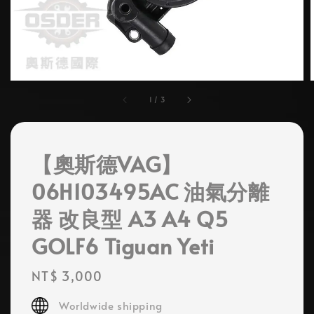
1
/
3
【奧斯德VAG】
06H103495AC 油氣分離
器 改良型 A3 A4 Q5
GOLF6 Tiguan Yeti
Regular
NT$ 3,000
price
Worldwide shipping