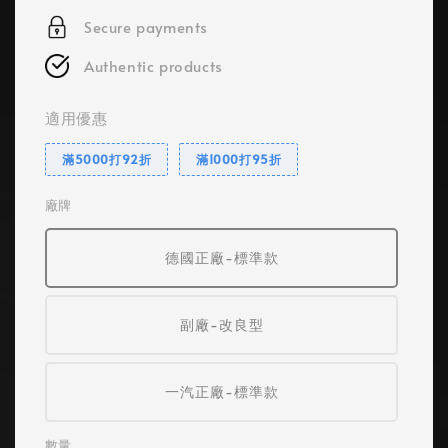
Secure payments
Authentic products
適用優惠
滿5000打92折
滿1000打95折
廠牌
德國正廠-標準款
副廠-改良型
一汽正廠-標準款
數量