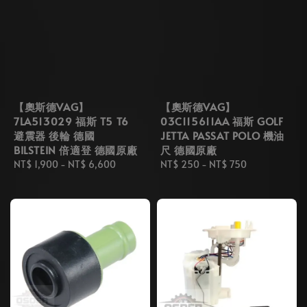
【奧斯德VAG】
【奧斯德VAG】
7LA513029 福斯 T5 T6
03C115611AA 福斯 GOLF
避震器 後輪 德國
JETTA PASSAT POLO 機油
BILSTEIN 倍適登 德國原廠
尺 德國原廠
Regular
NT$ 1,900
-
NT$ 6,600
Regular
NT$ 250
-
NT$ 750
price
price