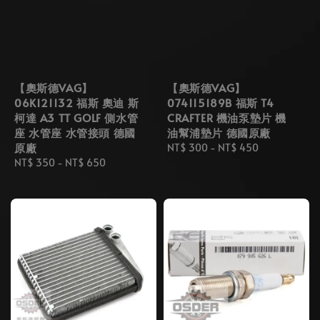
【奧斯德VAG】
【奧斯德VAG】
06K121132 福斯 奧迪 斯
074115189B 福斯 T4
柯達 A3 TT GOLF 側水管
CRAFTER 機油泵墊片 機
座 水管座 水管接頭 德國
油幫浦墊片 德國原廠
原廠
Regular
NT$ 300
-
NT$ 450
Regular
NT$ 350
-
NT$ 650
price
price