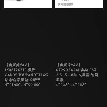
【奧斯德VAG】
【奧斯德VAG】
1K0819031E 福斯
079905626L 奧迪 RS3
CADDY TOURAN YETI Q3
2.5 15~18年 火星塞 德國
熱水箱 暖風箱 全新品
原廠
Regular
NT$ 1,400
-
NT$ 2,800
Regular
NT$ 680
-
NT$ 880
price
price