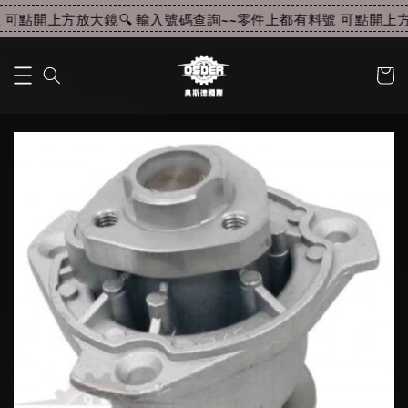
可點開上方放大鏡🔍 輸入號碼查詢~~
零件上都有料號 可點開上方放