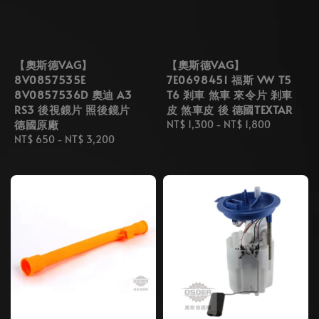
【奧斯德VAG】
【奧斯德VAG】
8V0857535E
7E0698451 福斯 VW T5
8V0857536D 奧迪 A3
T6 剎車 煞車 來令片 剎車
RS3 後視鏡片 照後鏡片
皮 煞車皮 後 德國TEXTAR
德國原廠
Regular
NT$ 1,300
-
NT$ 1,800
Regular
NT$ 650
-
NT$ 3,200
price
price