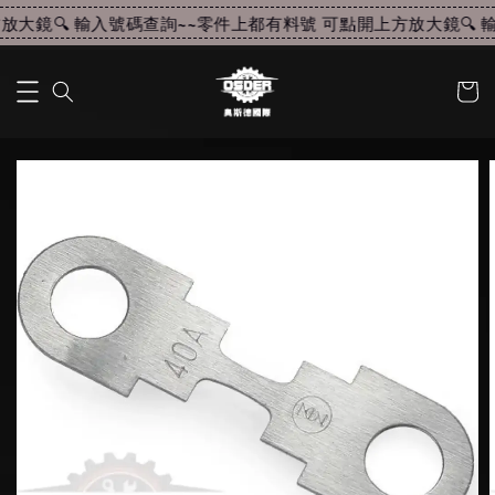
大鏡🔍 輸入號碼查詢~~
零件上都有料號 可點開上方放大鏡🔍 輸