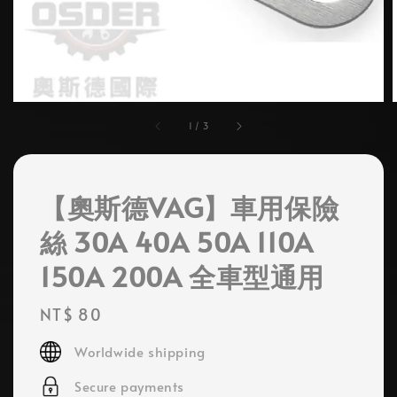
1
/
3
【奧斯德VAG】車用保險
絲 30A 40A 50A 110A
150A 200A 全車型通用
Regular
NT$ 80
price
Worldwide shipping
Secure payments