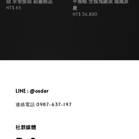
頭 水管接頭 副廠精品
平衡軸 含模塊總成 德國原
廠
Regular
NT$ 65
price
Regular
NT$ 36,800
price
LINE : @osder
連絡電話 0987-637-197
社群媒體