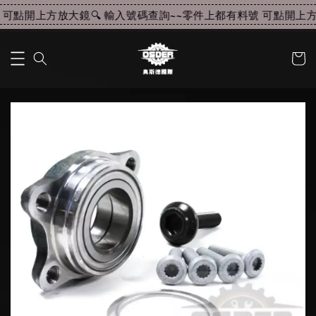
可點開上方放大鏡🔍 輸入號碼查詢~~
零件上都有料號 可點開上方放