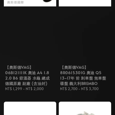
【奧斯德VAG】
【奧斯德VAG】
06B121111K 奧迪 A4 1.8
8R0615301G 奧迪 Q5
2.0 B6 節溫器 水龜 總成
13~17年 前 剎車盤 煞車盤
德國原廠 副廠 (含油封)
碟盤 義大利BREMBO
Regular
NT$ 1,299
-
NT$ 2,000
Regular
NT$ 2,700
-
NT$ 3,700
price
price