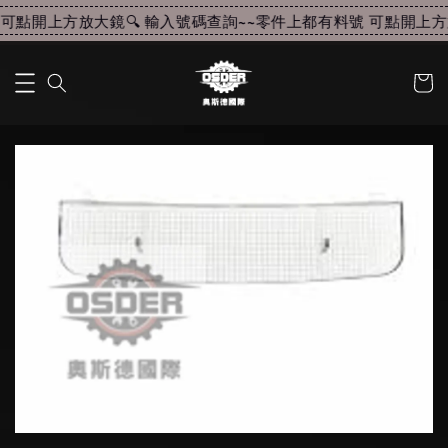
可點開上方放大鏡🔍 輸入號碼查詢~~
零件上都有料號 可點開上方放