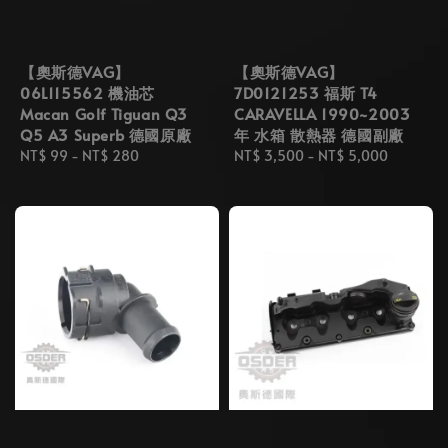
【奧斯德VAG】
【奧斯德VAG】
06L115562 機油芯
7D0121253 福斯 T4
Macan Golf Tiguan Q3
CARAVELLA 1990~2003
Q5 A3 Superb 德國原廠
年 水箱 散熱器 德國副廠
Regular
NT$ 99
-
NT$ 280
Regular
NT$ 3,500
-
NT$ 5,000
price
price