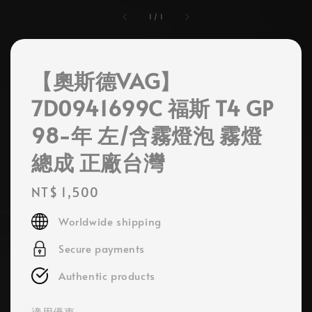
1
/
1
【奧斯德VAG】
7D0941699C 福斯 T4 GP
98-年 左/含霧燈泡 霧燈
總成 正廠台灣
Regular
NT$ 1,500
price
Worldwide shipping
Secure payments
Authentic products
適用優惠