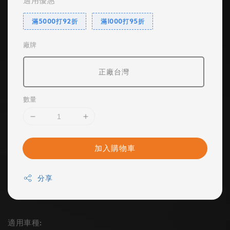
滿5000打92折
滿1000打95折
廠牌
正廠台灣
數量
加入購物車
分享
適用車種: