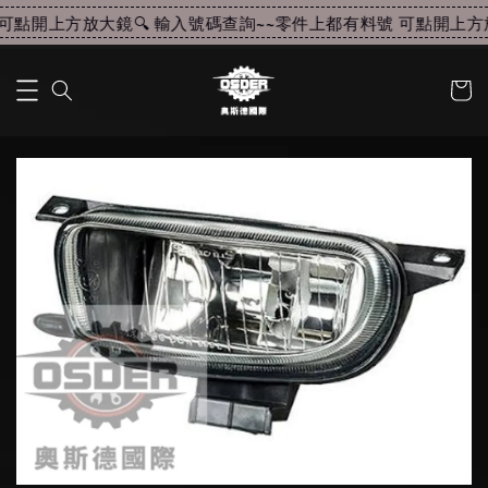
點開上方放大鏡🔍 輸入號碼查詢~~
零件上都有料號 可點開上方放