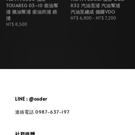
TOUAREG 03~10 柴油幫
R32 汽油泵浦 汽油幫浦
浦 燃油幫浦 柴油邦浦 磅
汽油泵總成 德國VDO
浦
Regular
NT$ 6,800
-
NT$ 7,200
Regular
NT$ 8,500
price
price
LINE : @osder
連絡電話 0987-637-197
社群媒體