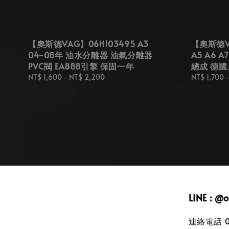
【奧斯德VAG】06H103495 A3
【奧斯德VA
04~08年 油水分離器 油氣分離器
A5 A6 A
PVC閥 EA888引擎 保固一年
總成 德國
Regular
NT$ 1,600
-
NT$ 2,200
Regular
NT$ 1,700
price
price
LINE : @
連絡電話 09