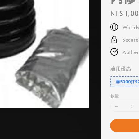
Regular
NT$ 1,0
price
Worldw
Secur
Authen
適用優惠
滿5000打9
數量