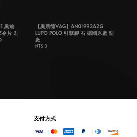
E 奧迪
【奧斯德VAG】6N0199262G
來令片 剎
LUPO POLO 引擎腳 右 德國原廠 副
O
廠
Regular
NT$ 0
price
支付方式