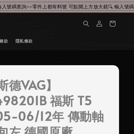
入號碼查詢~~
零件上都有料號 可點開上方放大鏡🔍 輸入號碼查
條款
隱私條款
斯德VAG】
498201B 福斯 T5
 05-06/12年 傳動軸
包左 德國原廠