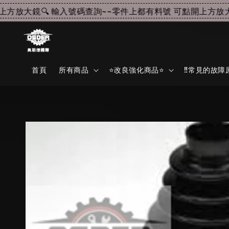
放大鏡🔍 輸入號碼查詢~~
零件上都有料號 可點開上方放大鏡
首頁
所有商品
⭐改良強化商品⭐
‼️常見的故障原