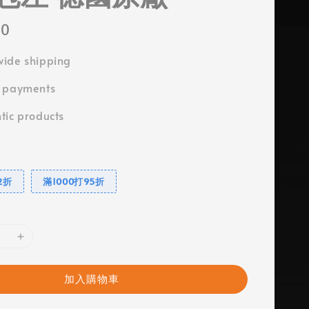
00
ide shipping
e payments
tic products
2折
滿1000打95折
加入購物車