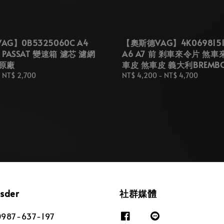
G】0B5325060C A4
【奧斯德VAG】4K0698151
7 PASSAT 變速箱 濾芯 濾網
A6 A7 前 剎車來令片 煞車
原廠
車皮 煞車皮 義大利BREMB
-
NT$ 2,700
Regular
NT$ 4,200
-
NT$ 4,700
price
osder
社群媒體
87-637-197