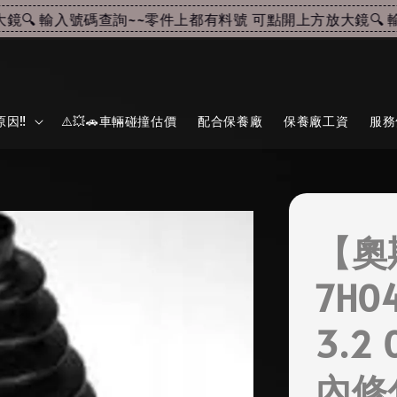
🔍 輸入號碼查詢~~
零件上都有料號 可點開上方放大鏡🔍 輸
因‼️
⚠️💥🚗車輛碰撞估價
配合保養廠
保養廠工資
服務
【奧
7H0
3.2
內修