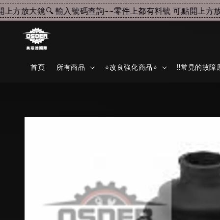
方放大鏡🔍 輸入號碼查詢~~
零件上都有料號 可點開上方放大鏡
首頁
所有商品
⭐改良強化商品⭐
‼️常見的故障原