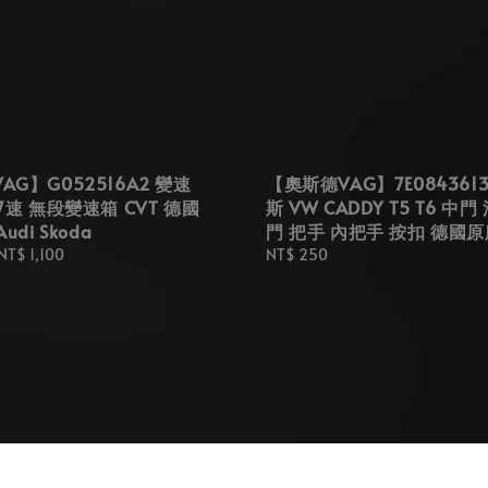
AG】G052516A2 變速
【奧斯德VAG】7E0843613
7速 無段變速箱 CVT 德國
斯 VW CADDY T5 T6 中門
udi Skoda
門 把手 內把手 按扣 德國
NT$ 1,100
Regular
NT$ 250
price