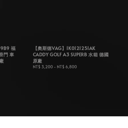
9B9 福
【奧斯德VAG】1K0121251AK
 滑門 車
CADDY GOLF A3 SUPERB 水箱 德國
原廠
原廠
Regular
NT$ 3,200
-
NT$ 6,800
price