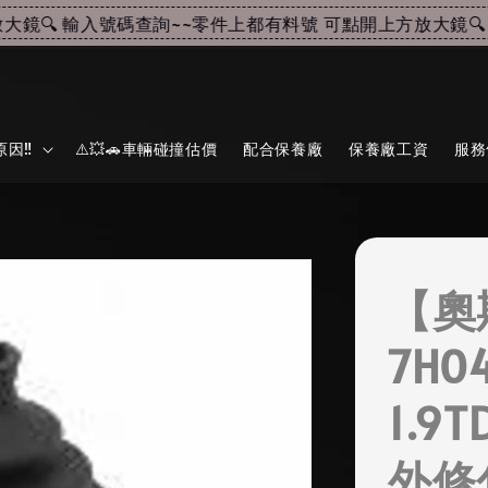
🔍 輸入號碼查詢~~
零件上都有料號 可點開上方放大鏡🔍 輸
因‼️
⚠️💥🚗車輛碰撞估價
配合保養廠
保養廠工資
服務
【奧
7H0
1.9
外修