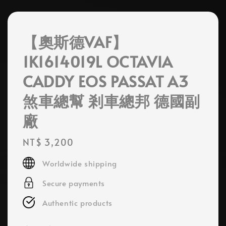
【奧斯德VAF】
1K1614019L OCTAVIA
CADDY EOS PASSAT A3
煞車總幫 剎車總邦 德國副
廠
Regular
NT$ 3,200
price
Worldwide shipping
Secure payments
Authentic products