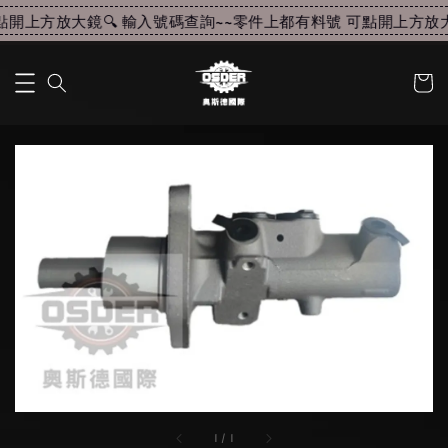
開上方放大鏡🔍 輸入號碼查詢~~
零件上都有料號 可點開上方放大鏡
1
/
1