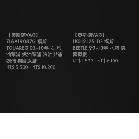
【奧斯德VAG】
【奧斯德VAG】
7L6919087G 福斯
1K0121251DF 福斯
TOUAREG 02~10年 右 汽
BEETLE 99~10年 水箱 德
油幫浦 燃油幫浦 汽油邦浦
國原廠
磅浦 德國原廠
Regular
NT$ 1,599
-
NT$ 6,100
Regular
NT$ 3,500
-
NT$ 10,200
price
price