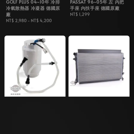
GOLF PLUS 04~10年 冷排
PASSAT 96~05年 左 內把
冷氣散熱器 冷凝器 德國原
手座 內扶手座 德國原廠
廠
Regular
NT$ 1,299
Regular
NT$ 2,980
-
NT$ 4,200
price
price