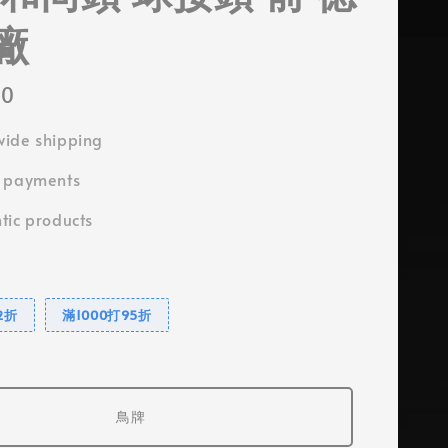
廠
50
ide shipping
e payments
tic products
2折
滿1000打95折
鳥牌