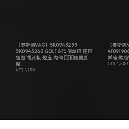
【奧斯德VAG】5K0945259
【奧斯德VA
5K0945260 GOLF 6代 倒車燈 尾燈
4F09190
後燈 電路板 燈座 內側 🇩🇪德國原
幫浦 燃油
廠
Regular
NT$ 4,500
price
Regular
NT$ 1,200
price