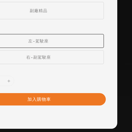
副廠精品
左-駕駛座
右-副駕駛座
加入購物車