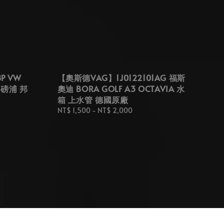
P VW
【奧斯德VAG】1J0122101AG 福斯
 磅浦 邦
奧迪 BORA GOLF A3 OCTAVIA 水
箱 上水管 德國原廠
Regular
NT$ 1,500
-
NT$ 2,000
price