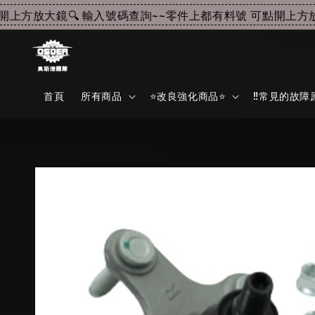
方放大鏡🔍 輸入號碼查詢~~
零件上都有料號 可點開上方放大鏡
首頁
所有商品
⭐改良強化商品⭐
‼️常見的故障原