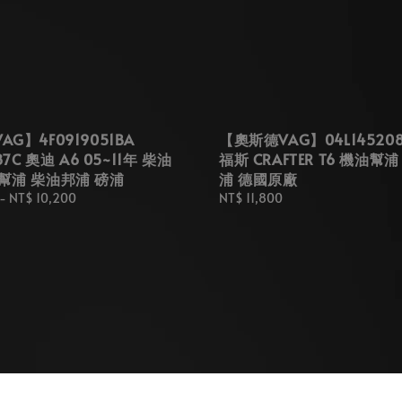
G】4F0919051BA
【奧斯德VAG】04L145208
87C 奧迪 A6 05~11年 柴油
福斯 CRAFTER T6 機油幫浦
幫浦 柴油邦浦 磅浦
浦 德國原廠
-
NT$ 10,200
Regular
NT$ 11,800
price