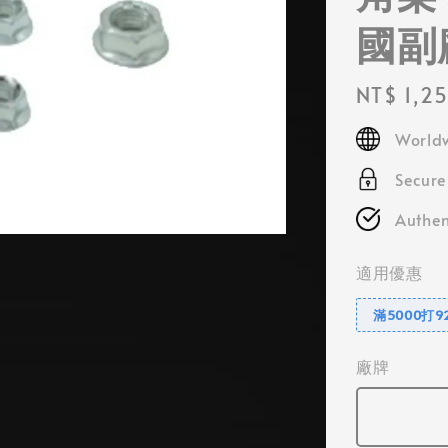
國副
Regular
NT$ 1,2
price
Worldw
Secur
Authen
適用優惠
滿5000打9
廠牌