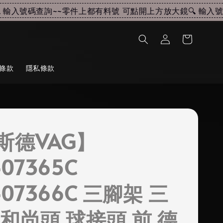
輸入號碼查詢~~
零件上都有料號 可點開上方放大鏡🔍 輸入號碼
條款
隱私條款
斯德VAG】
407365C
407366C 三腳架 三
 和尚頭 球接頭 前 德