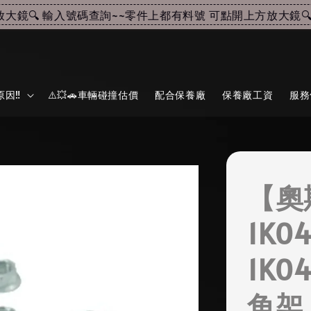
🔍 輸入號碼查詢~~
零件上都有料號 可點開上方放大鏡🔍 
因‼️
⚠️💥🚗車輛碰撞估價
配合保養廠
保養廠工資
服務
【奧
1K0
1K0
角架