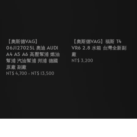
【奧斯德VAG】
【奧斯德VAG】福斯 T4
06J127025L 奧迪 AUDI
VR6 2.8 水箱 台灣全新副
A4 A5 A6 高壓幫浦 燃油
廠
幫浦 汽油幫浦 邦浦 德國
Regular
NT$ 3,200
原廠 副廠
price
Regular
NT$ 4,700
-
NT$ 13,500
price