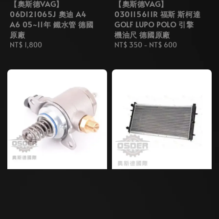
【奧斯德VAG】
【奧斯德VAG】
06D121065J 奧迪 A4
030115611R 福斯 斯柯達
A6 05~11年 鐵水管 德國
GOLF LUPO POLO 引擎
原廠
機油尺 德國原廠
Regular
NT$ 1,800
Regular
NT$ 350
-
NT$ 600
price
price