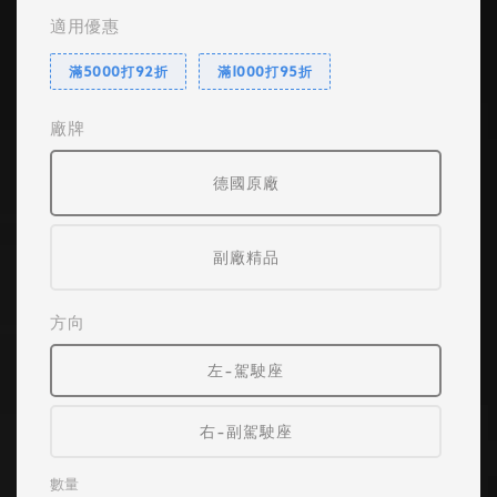
適用優惠
滿5000打92折
滿1000打95折
廠牌
德國原廠
副廠精品
方向
左-駕駛座
右-副駕駛座
數量