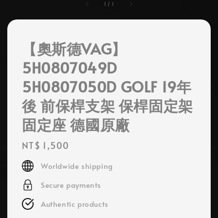
1
/
1
【奧斯德VAG】
5H0807049D
5H0807050D GOLF 19年
後 前保桿支架 保桿固定架
固定座 德國原廠
Regular
NT$ 1,500
price
Worldwide shipping
Secure payments
Authentic products