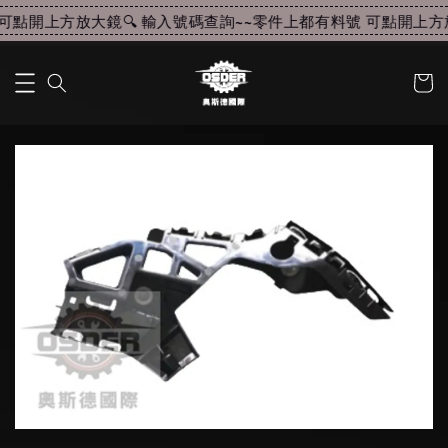
可點開上方放大鏡🔍 輸入號碼查詢~~
零件上都有料號 可點開上方放