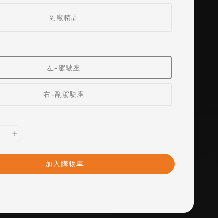
副廠精品
左-駕駛座
右-副駕駛座
加入購物車