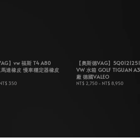
G】vw 福斯 T4 A80
【奧斯德VAG】5Q012125
怠速馬達橡皮 慢車穩定器橡皮
VW 水箱 GOLF TIGUAN 
廠 德國VALEO
NT$ 350
Regular
NT$ 2,750
-
NT$ 8,950
price