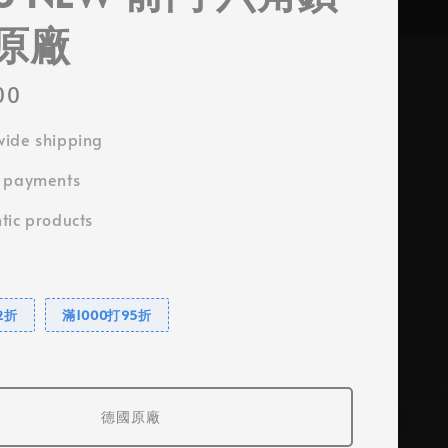
原廠
00
ide shipping
e payments
tic products
2折
滿1000打95折
德國原廠