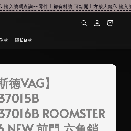
輸入號碼查詢~~
零件上都有料號 可點開上方放大鏡🔍 輸入號碼
條款
隱私條款
斯德VAG】
37015B
837016B ROOMSTER
T6 NEW 前門 六角鎖