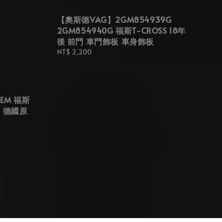
【奧斯德VAG】2GM854939G
2GM854940G 福斯T-CROSS 18年
後 前門 車門飾板 車身飾板
Regular
NT$ 2,200
price
1EM 福斯
A3 德國原