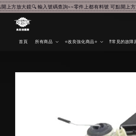
上方放大鏡🔍 輸入號碼查詢~~
零件上都有料號 可點開上方放大
首頁
所有商品
⭐改良強化商品⭐
‼️常見的故障原