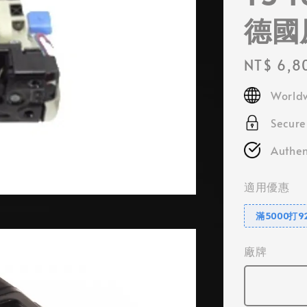
德國
Regular
NT$ 6,8
price
Worldw
Secur
Authen
適用優惠
滿5000打9
廠牌