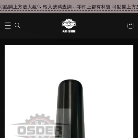
點開上方放大鏡🔍 輸入號碼查詢~~
零件上都有料號 可點開上方放