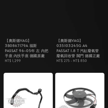
【奧斯德VAG】
【奧斯德VAG】
3B0867179A 福斯
035103245G A4
PASSAT 96~05年 左 內把
PASSAT 1.8 T 汽缸廢氣管
手座 內扶手座 德國原廠
廢氣回收管 閥門 德國正廠
Regular
NT$ 1,299
Regular
NT$ 275
-
NT$ 850
price
price