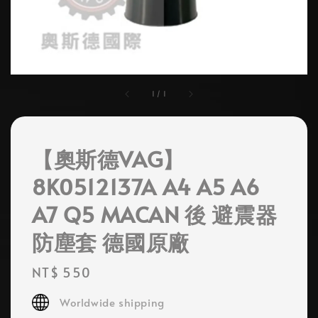
1
/
1
【奧斯德VAG】
8K0512137A A4 A5 A6
A7 Q5 MACAN 後 避震器
防塵套 德國原廠
Regular
NT$ 550
price
Worldwide shipping