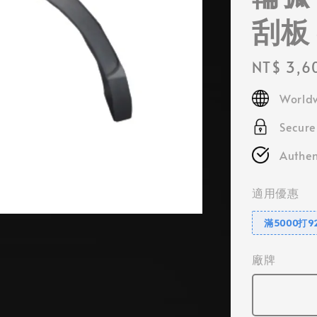
刮板
Regular
NT$ 3,6
price
Worldw
Secur
Authen
適用優惠
滿5000打9
廠牌