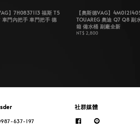
G】7H0837113 福斯 T5
【奧斯德VAG】4M012140
1 前 車門內把手 車門把手 德
TOUAREG 奧迪 Q7 Q8 
箱 備水桶 副廠全新
Regular
NT$ 2,800
price
osder
社群媒體
87-637-197