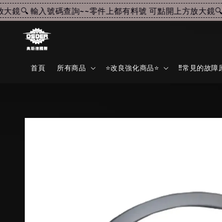
鏡🔍 輸入號碼查詢~~
零件上都有料號 可點開上方放大鏡🔍 
首頁
所有商品
⭐改良強化商品⭐
‼️常見的故障原