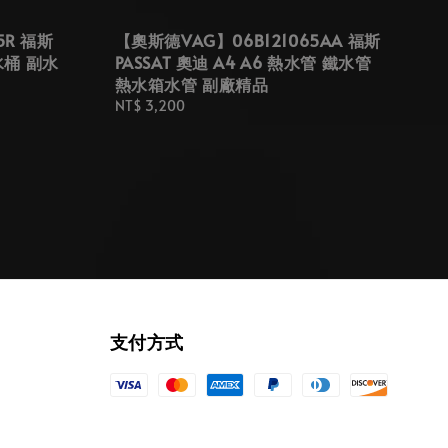
5R 福斯
【奧斯德VAG】06B121065AA 福斯
副水桶 副水
PASSAT 奧迪 A4 A6 熱水管 鐵水管
熱水箱水管 副廠精品
Regular
NT$ 3,200
price
支付方式