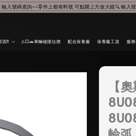
輸入號碼查詢~~
零件上都有料號 可點開上方放大鏡🔍 輸入號碼
因‼️
⚠️💥🚗車輛碰撞估價
配合保養廠
保養廠工資
服務
【奧
8U0
8U0
輪弧