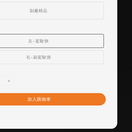
副廠精品
左-駕駛側
右-副駕駛側
加入購物車