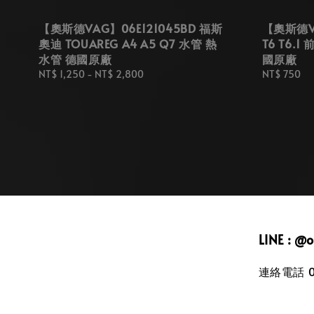
【奧斯德VAG】06E121045BD 福斯
【奧斯德VA
奧迪 TOUAREG A4 A5 Q7 水管 熱
T6 T6.
水管 德國原廠
國原廠
Regular
NT$ 1,250
-
NT$ 2,800
Regular
NT$ 750
price
price
LINE : @
連絡電話 09