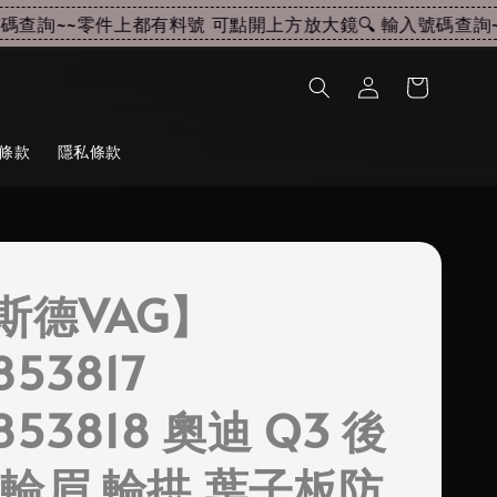
查詢~~
零件上都有料號 可點開上方放大鏡🔍 輸入號碼查詢~~
條款
隱私條款
斯德VAG】
853817
853818 奧迪 Q3 後
 輪眉 輪拱 葉子板防