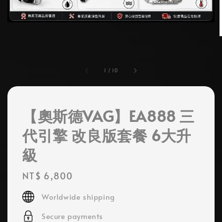
1
/
10
【奧斯德VAG】EA888 三
代引擎 改良版套餐 6大升
級
Regular
NT$ 6,800
price
Worldwide shipping
Secure payments