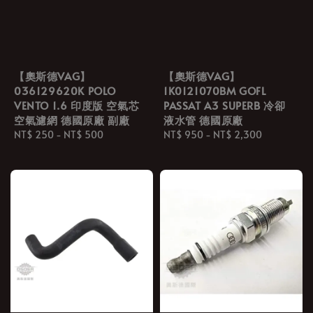
【奧斯德VAG】
【奧斯德VAG】
036129620K POLO
1K0121070BM GOFL
VENTO 1.6 印度版 空氣芯
PASSAT A3 SUPERB 冷卻
空氣濾網 德國原廠 副廠
液水管 德國原廠
Regular
NT$ 250
-
NT$ 500
Regular
NT$ 950
-
NT$ 2,300
price
price