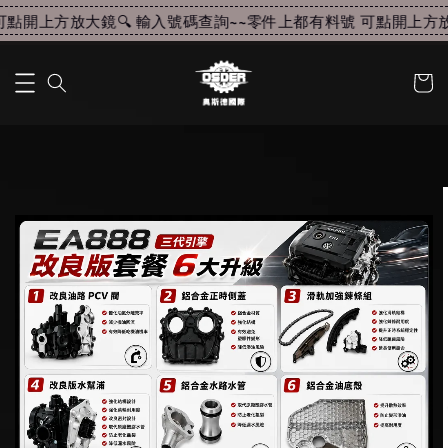
點開上方放大鏡🔍 輸入號碼查詢~~
零件上都有料號 可點開上方放大