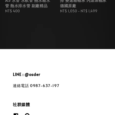
A5 水管 水軟管 熱水箱水
排 變速箱軸承 內滾珠軸承
管 熱水排水管 副廠精品
德國原廠
Regular
NT$ 400
Regular
NT$ 1,050
-
NT$ 1,499
price
price
LINE : @osder
連絡電話 0987-637-197
社群媒體