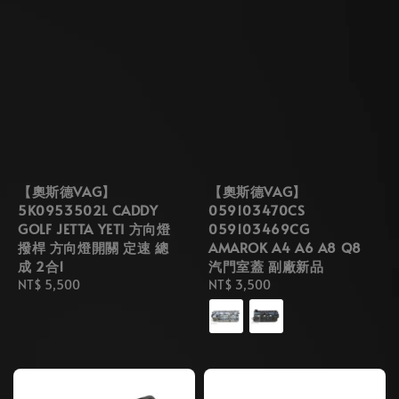
【奧斯德VAG】
【奧斯德VAG】
5K0953502L CADDY
059103470CS
GOLF JETTA YETI 方向燈
059103469CG
撥桿 方向燈開關 定速 總
AMAROK A4 A6 A8 Q8
成 2合1
汽門室蓋 副廠新品
Regular
NT$ 5,500
Regular
NT$ 3,500
price
price