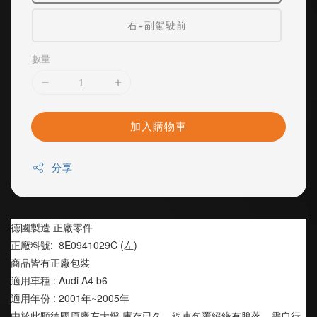
右-副駕駛前
數量
加入購物車
分享
德國製造 正廠零件
正廠料號:  8E0941029C (左)
商品皆有正廠包裝
適用車種 : Audi A4 b6
適用年份 : 2001年~2005年
由於此顆德國原廠左大燈 庫存已久，線束包覆絕緣有脫落，需自行