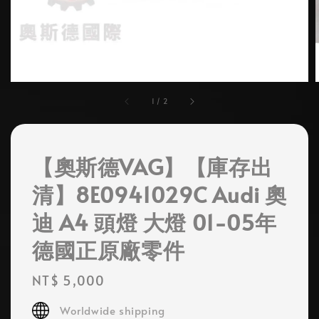
1
/
2
【奧斯德VAG】【庫存出
清】8E0941029C Audi 奧
迪 A4 頭燈 大燈 01-05年
德國正原廠零件
Regular
NT$ 5,000
price
Worldwide shipping