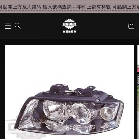
點開上方放大鏡🔍 輸入號碼查詢~~
零件上都有料號 可點開上方放大