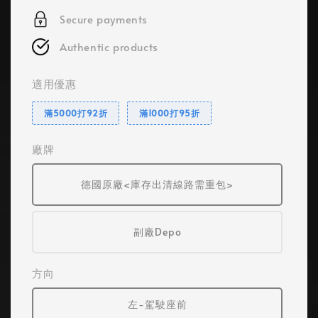
Secure payments
Authentic products
適用優惠
滿5000打92折
滿1000打95折
廠牌
德國原廠<庫存出清線路需重包>
副廠Depo
方向
左-駕駛座前