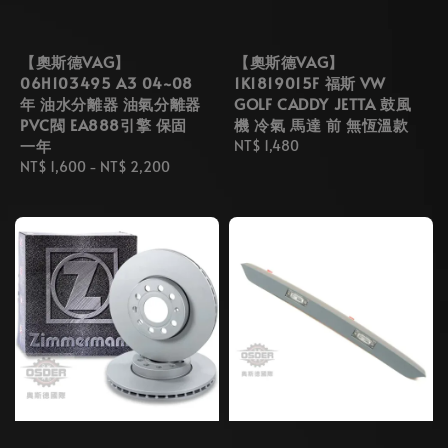
【奧斯德VAG】
【奧斯德VAG】
06H103495 A3 04~08
1K1819015F 福斯 VW
年 油水分離器 油氣分離器
GOLF CADDY JETTA 鼓風
PVC閥 EA888引擎 保固
機 冷氣 馬達 前 無恆溫款
一年
Regular
NT$ 1,480
Regular
NT$ 1,600
-
NT$ 2,200
price
price