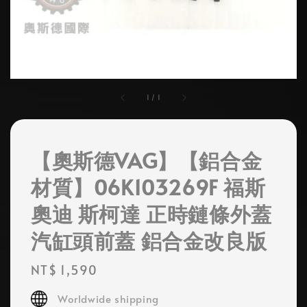
1
/
1
【奧斯德VAG】【鋁合金
材質】06K103269F 福斯
奧迪 斯柯達 正時鏈條外蓋
汽缸頭前蓋 鋁合金改良版
Regular
NT$ 1,590
price
Worldwide shipping