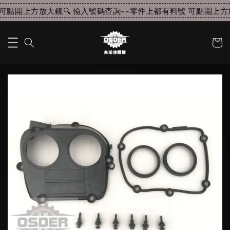
可點開上方放大鏡🔍 輸入號碼查詢~~
零件上都有料號 可點開上方放