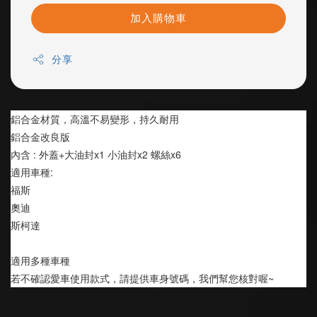
加入購物車
分享
鋁合金材質，高溫不易變形，持久耐用
鋁合金改良版
內含 : 外蓋+大油封x1 小油封x2 螺絲x6
適用車種:
福斯
奧迪
斯柯達
適用多種車種
若不確認愛車使用款式，請提供車身號碼，我們幫您核對喔~