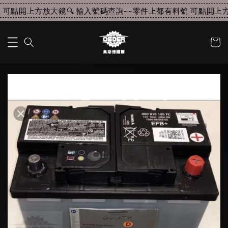
可點開上方放大鏡🔍 輸入號碼查詢~~
零件上都有料號 可點開上方放