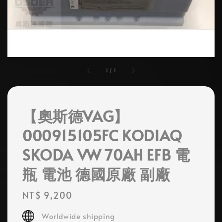
1
/
1
【奧斯德VAG】
000915105FC KODIAQ
SKODA VW 70AH EFB 電
瓶 電池 德國原廠 副廠
Regular
NT$ 9,200
price
Worldwide shipping