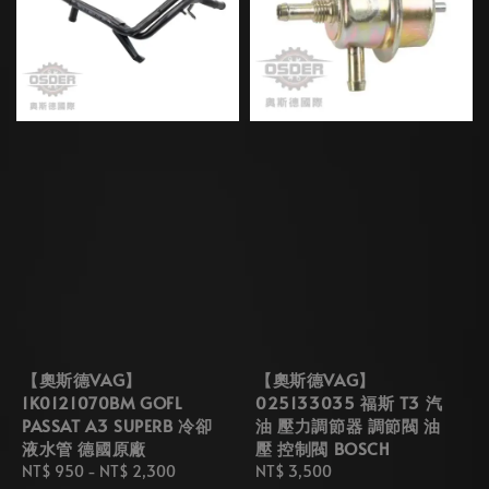
【奧斯德VAG】
【奧斯德VAG】
1K0121070BM GOFL
025133035 福斯 T3 汽
PASSAT A3 SUPERB 冷卻
油 壓力調節器 調節閥 油
液水管 德國原廠
壓 控制閥 BOSCH
Regular
NT$ 950
-
NT$ 2,300
Regular
NT$ 3,500