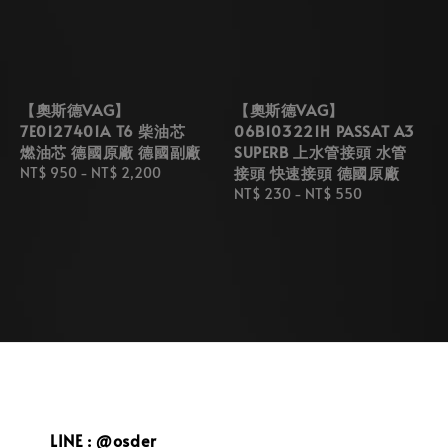
【奧斯德VAG】
【奧斯德VAG】
7E0127401A T6 柴油芯
06B103221H PASSAT A3
燃油芯 德國原廠 德國副廠
SUPERB 上水管接頭 水管
接頭 快速接頭 德國原廠
Regular
NT$ 950
-
NT$ 2,200
price
Regular
NT$ 230
-
NT$ 550
price
LINE : @osder