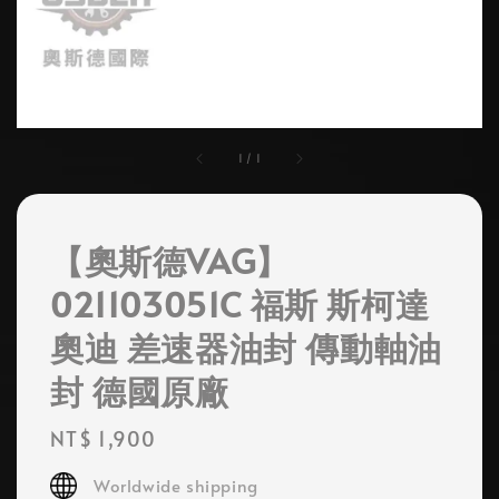
1
/
1
【奧斯德VAG】
021103051C 福斯 斯柯達
奧迪 差速器油封 傳動軸油
封 德國原廠
Regular
NT$ 1,900
price
Worldwide shipping