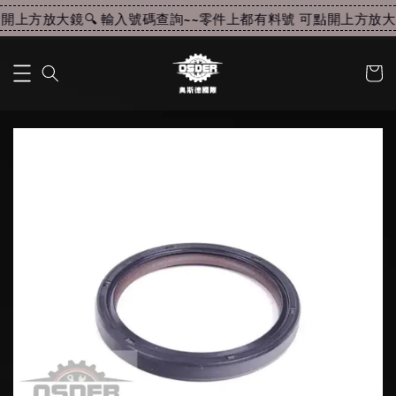
上方放大鏡🔍 輸入號碼查詢~~
零件上都有料號 可點開上方放大鏡