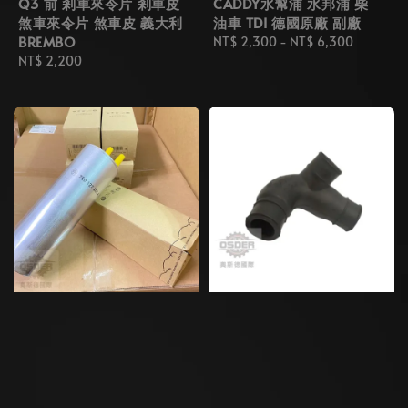
Q3 前 剎車來令片 剎車皮
CADDY水幫浦 水邦浦 柴
煞車來令片 煞車皮 義大利
油車 TDI 德國原廠 副廠
BREMBO
Regular
NT$ 2,300
-
NT$ 6,300
Regular
NT$ 2,200
price
price