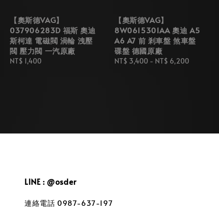
【奧斯德VAG】
【奧斯德VAG】
037906283D 福斯 奧迪
8W0615301AA 奧迪 A5
斯柯達 電磁閥 渦輪 洩壓
A6 A7 前 剎車盤 煞車盤
閥 壓力閥 一汽原廠
碟盤 德國原廠
Regular
NT$ 1,400
Regular
NT$ 3,400
-
NT$ 6,200
price
price
LINE : @osder
連絡電話 0987-637-197