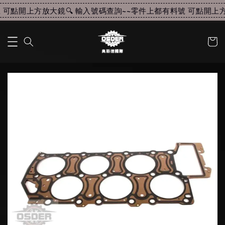
可點開上方放大鏡🔍 輸入號碼查詢~~
零件上都有料號 可點開上方放