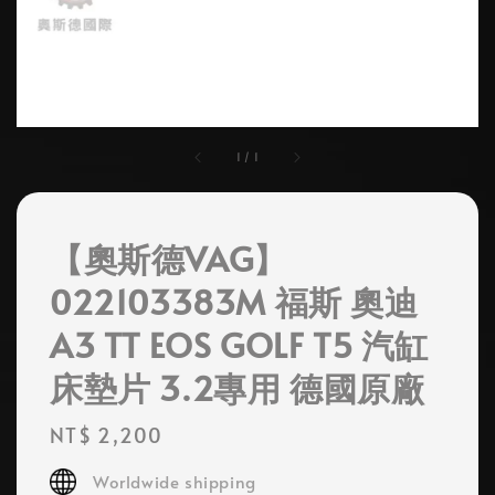
1
/
1
【奧斯德VAG】
022103383M 福斯 奧迪
A3 TT EOS GOLF T5 汽缸
床墊片 3.2專用 德國原廠
Regular
NT$ 2,200
price
Worldwide shipping