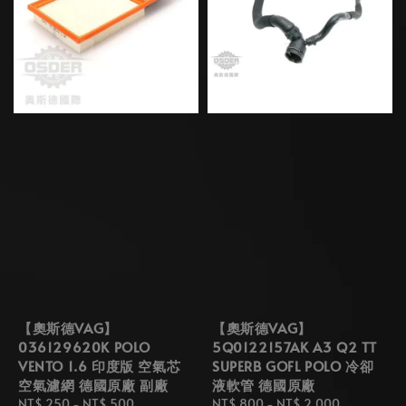
【奧斯德VAG】
【奧斯德VAG】
036129620K POLO
5Q0122157AK A3 Q2 TT
VENTO 1.6 印度版 空氣芯
SUPERB GOFL POLO 冷卻
空氣濾網 德國原廠 副廠
液軟管 德國原廠
Regular
NT$ 250
-
NT$ 500
Regular
NT$ 800
-
NT$ 2,000