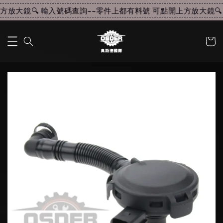
放大鏡🔍 輸入號碼查詢~~
零件上都有料號 可點開上方放大鏡🔍 