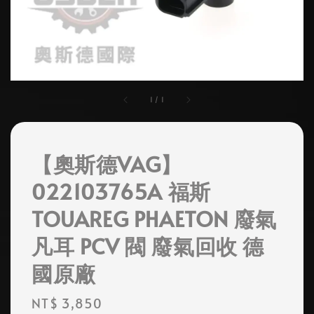
1
/
1
【奧斯德VAG】
022103765A 福斯
TOUAREG PHAETON 廢氣
凡耳 PCV 閥 廢氣回收 德
國原廠
Regular
NT$ 3,850