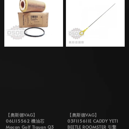
【奧斯德VAG】
【奧斯德VAG】
06L115562 機油芯
03F115611E CADDY YETI
Macan Golf Tiguan Q3
BEETLE ROOMSTER 引擎