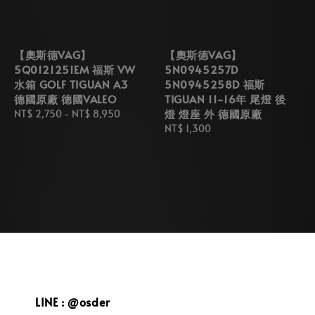
【奧斯德VAG】
【奧斯德VAG】
5Q0121251EM 福斯 VW
5N0945257D
水箱 GOLF TIGUAN A3
5N0945258D 福斯
德國原廠 德國VALEO
TIGUAN 11~16年 尾燈 後
燈 燈座 外 德國原廠
Regular
NT$ 2,750
-
NT$ 8,950
price
Regular
NT$ 1,300
price
LINE : @osder