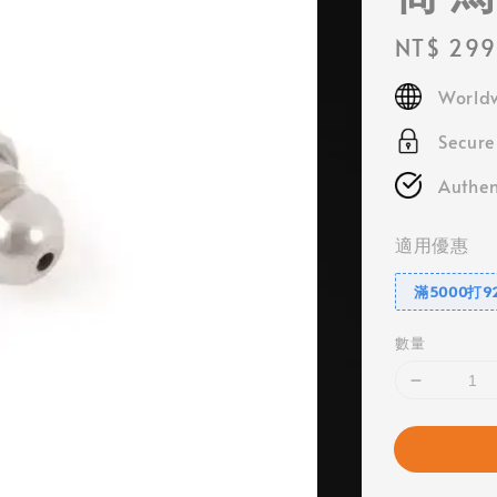
Regular
NT$ 299
price
Worldw
Secur
Authen
適用優惠
滿5000打9
數量