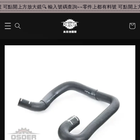
可點開上方放大鏡🔍 輸入號碼查詢~~
零件上都有料號 可點開上方