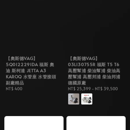
【奧斯德VAG】
【奧斯德VAG】
5Q0122291DA 福斯 奧
03L130755R 福斯 T5 T6
迪 斯柯達 JETTA A3
高壓幫浦 柴油幫浦 柴油高
KAROQ 水管座 水管接頭
壓幫浦 高壓邦浦 柴油邦浦
副廠精品
德國原廠
Regular
NT$ 400
Regular
NT$ 25,399
-
NT$ 39,500
price
price