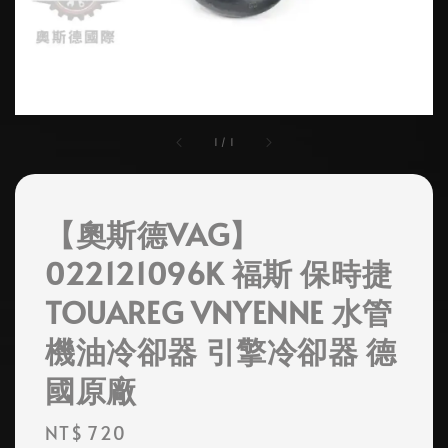
1
/
1
【奧斯德VAG】
022121096K 福斯 保時捷
TOUAREG VNYENNE 水管
機油冷卻器 引擎冷卻器 德
國原廠
Regular
NT$ 720