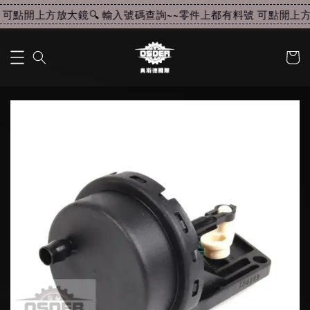
可點開上方放大鏡🔍 輸入號碼查詢~~
零件上都有料號 可點開上方放