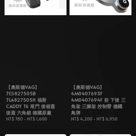
【奧斯德VAG】
【奧斯德VAG】
7E5827505B
4M0407693F
7LA827505H 福斯
4M0407694F 前 下後 三
CADDY T6 尾門 後箱蓋
角架 三腳架 控制臂 德國
後蓋 六角鎖 德國原廠
鳥牌
Regular
NT$ 780
-
NT$ 1,600
Regular
NT$ 4,200
-
NT$ 6,950
price
price