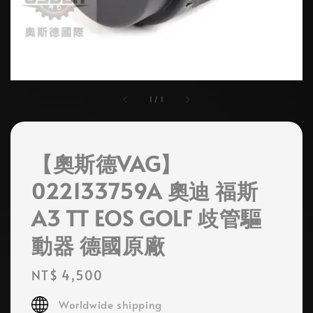
1
/
1
【奧斯德VAG】
022133759A 奧迪 福斯
A3 TT EOS GOLF 歧管驅
動器 德國原廠
Regular
NT$ 4,500
price
Worldwide shipping