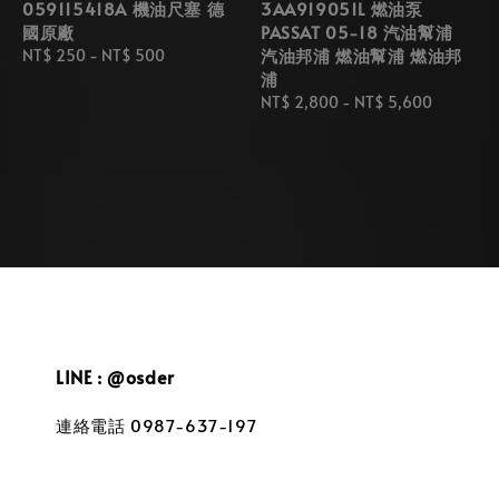
059115418A 機油尺塞 德
3AA919051L 燃油泵
國原廠
PASSAT 05-18 汽油幫浦
汽油邦浦 燃油幫浦 燃油邦
Regular
NT$ 250
-
NT$ 500
浦
price
Regular
NT$ 2,800
-
NT$ 5,600
price
LINE : @osder
連絡電話 0987-637-197