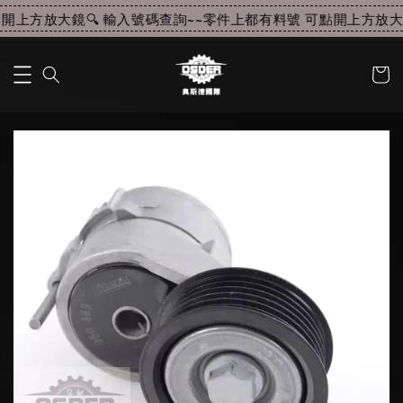
上方放大鏡🔍 輸入號碼查詢~~
零件上都有料號 可點開上方放大鏡