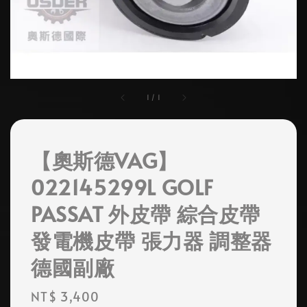
1
/
1
【奧斯德VAG】
022145299L GOLF
PASSAT 外皮帶 綜合皮帶
發電機皮帶 張力器 調整器
德國副廠
Regular
NT$ 3,400