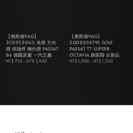
【奧斯德VAG】
【奧斯德VAG】
3C0953041L 角燈 方向
5Q0820679E GOLF
燈 保險桿 轉向燈 PASSAT
PASSAT TT SUPERB
B6 德國原廠 一汽正廠
OCTAVIA 膨脹閥 全新品
Regular
NT$ 750
-
NT$ 2,400
Regular
NT$ 1,000
-
NT$ 1,350
price
price