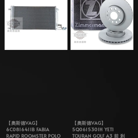
【奧斯德VAG】
【奧斯德VAG】
6C0816411B FABIA
5Q0615301H YETI
RAPID ROOMSTER POLO
TOURAN GOLF A3 前 剎