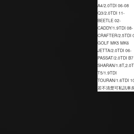
A4/2.0TDI 06-08
Q3/2.0TDI 11-
BEETLE 02-
CADDY/1.9TDI 08-
CRAFTER/2.5TDI 
GOLF MK5 MK6
JETTA/2.0TDI 06-
PASSAT/2.0TDI B7
SHARAN/1.8T,2.0T
T5/1.9TDI
TOURAN/1.6TDI 1
若不清楚可私訊車