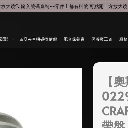
鏡🔍 輸入號碼查詢~~
零件上都有料號 可點開上方放大鏡🔍 
因‼️
⚠️💥🚗車輛碰撞估價
配合保養廠
保養廠工資
服務
【奧
022
CRA
帶盤 