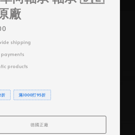
原廠
00
ide shipping
e payments
tic products
2折
滿1000打95折
德國正廠