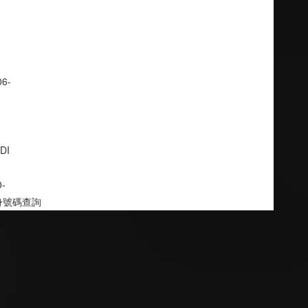
06-
DI
0-
身號碼查詢