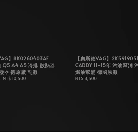
G】8K0260403AF
【奧斯德VAG】2K591905
迪 Q5 A4 A5 冷排 散熱器
CADDY 11~15年 汽油幫浦
凝器 德原廠 副廠
燃油幫浦 德國原廠
-
NT$ 10,500
Regular
NT$ 8,500
price