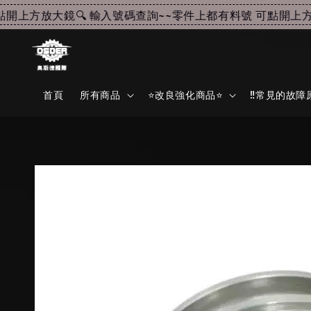
上方放大鏡🔍 輸入號碼查詢~~
零件上都有料號 可點開上方放大
首頁
所有商品
⭐改良強化商品⭐
‼️常見的故障原