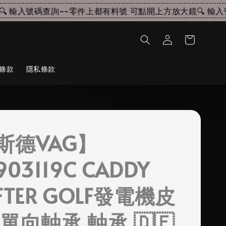
輸入號碼查詢~~
零件上都有料號 可點開上方放大鏡🔍 輸入號
條款
隱私條款
斯德VAG】
903119C CADDY
FTER GOLF發電機皮
單向軸承 軸承 🇩🇪