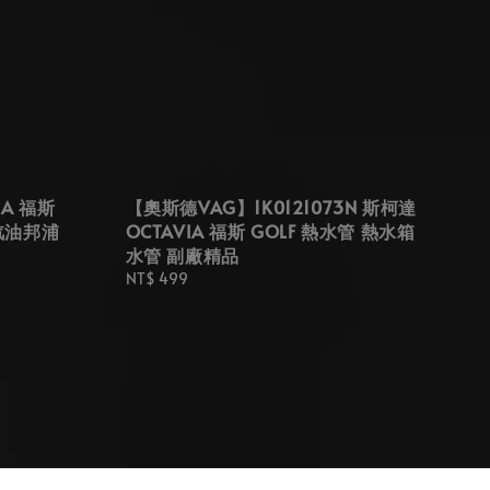
1A 福斯
【奧斯德VAG】1K0121073N 斯柯達
 汽油邦浦
OCTAVIA 福斯 GOLF 熱水管 熱水箱
水管 副廠精品
Regular
NT$ 499
price