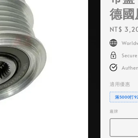
德國
Regular
NT$ 3,2
price
Worldw
Secur
Authen
適用優惠
滿5000打9
廠牌