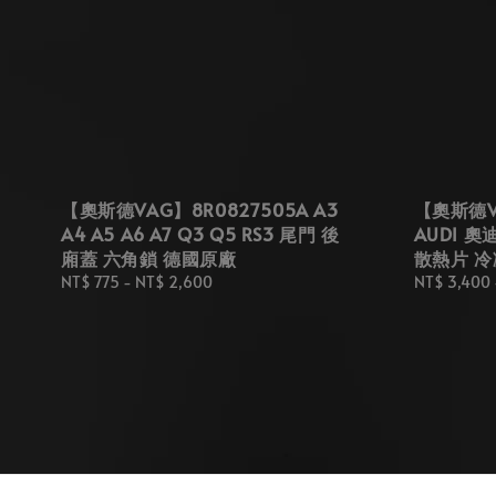
【奧斯德VAG】8R0827505A A3
【奧斯德VA
A4 A5 A6 A7 Q3 Q5 RS3 尾門 後
AUDI 奧
廂蓋 六角鎖 德國原廠
散熱片 冷
Regular
NT$ 775
-
NT$ 2,600
Regular
NT$ 3,400
price
price