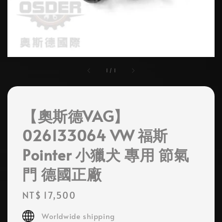
1
/
1
【奧斯德VAG】
026133064 VW 福斯
Pointer 小獵犬 專用 節氣
門 德國正廠
Regular
NT$ 17,500
price
Worldwide shipping