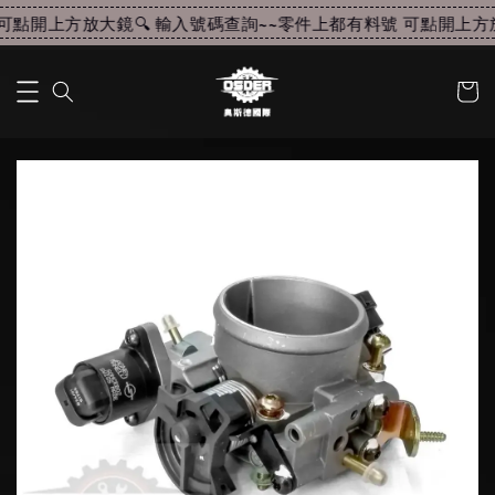
點開上方放大鏡🔍 輸入號碼查詢~~
零件上都有料號 可點開上方放