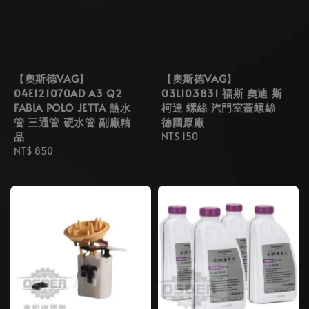
【奧斯德VAG】
【奧斯德VAG】
04E121070AD A3 Q2
03L103831 福斯 奧迪 斯
FABIA POLO JETTA 熱水
柯達 螺絲 汽門室蓋螺絲
管 三通管 硬水管 副廠精
德國原廠
品
Regular
NT$ 150
Regular
NT$ 850
price
price