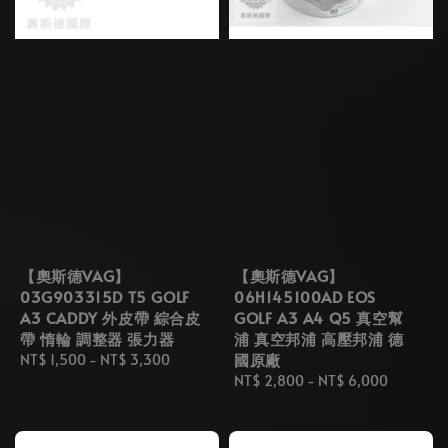
【奧斯德VAG】
【奧斯德VAG】
03G903315D T5 GOLF
06H145100AD EOS
A3 CADDY 外皮帶 綜合皮
GOLF A3 A4 Q5 真空幫
帶 惰輪 調整器 張力器
浦 真空邦浦 高壓邦浦 德
國原廠
Regular
NT$ 1,500
-
NT$ 3,300
price
Regular
NT$ 2,800
-
NT$ 6,000
price