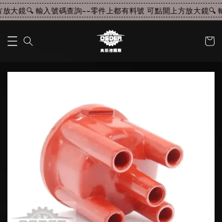
放大鏡🔍 輸入號碼查詢~~
零件上都有料號 可點開上方放大鏡🔍 