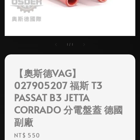
1
/
1
【奧斯德VAG】
027905207 福斯 T3
PASSAT B3 JETTA
CORRADO 分電盤蓋 德國
副廠
Regular
NT$ 550