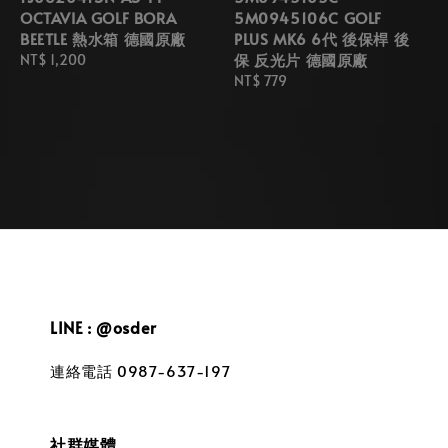
OCTAVIA GOLF BORA
5M0945106C GOLF
BEETLE 熱水箱 德國原廠
PLUS MK6 6代 後保桿 後
保 反光片 德國原廠
Regular
NT$ 1,200
price
Regular
NT$ 779
price
LINE : @osder
連絡電話 0987-637-197
社群媒體