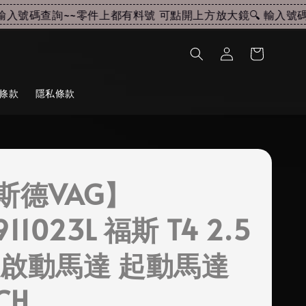
入號碼查詢~~
零件上都有料號 可點開上方放大鏡🔍 輸入號碼查
條款
隱私條款
斯德VAG】
11023L 福斯 T4 2.5
 啟動馬達 起動馬達
CH