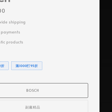
00
ide shipping
e payments
tic products
2折
滿1000打95折
BOSCH
副廠精品