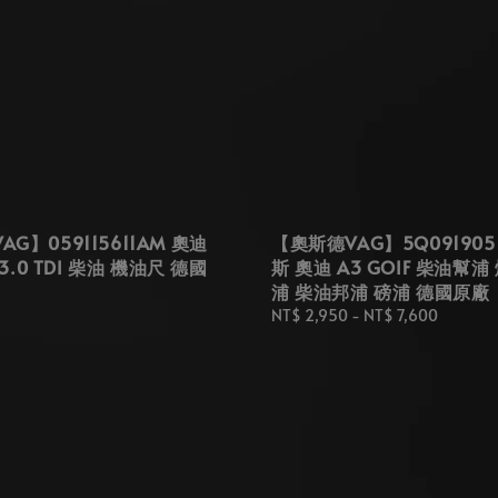
G】059115611AM 奧迪
【奧斯德VAG】5Q0919051
 3.0 TDI 柴油 機油尺 德國
斯 奧迪 A3 GOIF 柴油幫浦
浦 柴油邦浦 磅浦 德國原廠
Regular
NT$ 2,950
-
NT$ 7,600
price