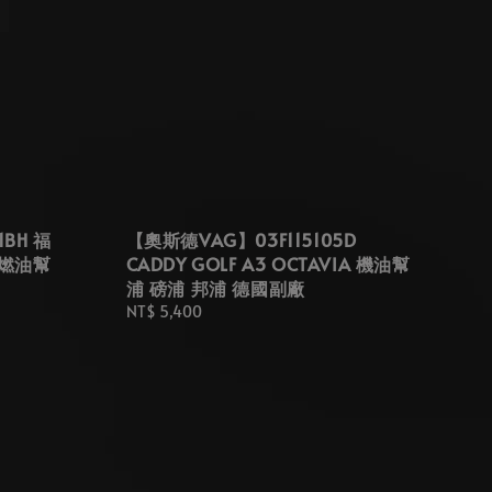
BH 福
【奧斯德VAG】03F115105D
 燃油幫
CADDY GOLF A3 OCTAVIA 機油幫
浦 磅浦 邦浦 德國副廠
Regular
NT$ 5,400
price