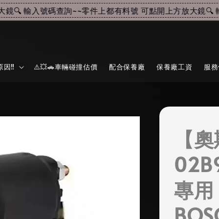
🔍 輸入號碼查詢~~
零件上都有料號 可點開上方放大鏡🔍 輸
因‼️
⚠️💥🚗車輛碰撞估價
配合保養廠
保養廠工資
服務
【奧
02B9
專用
BOS