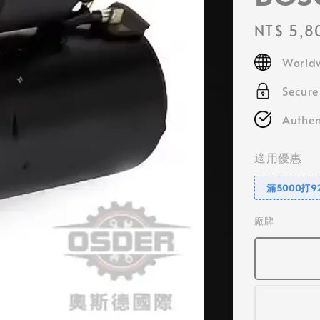
Regular
NT$ 5,8
price
Worldw
Secur
Authen
適用優惠
滿5000打9
廠牌