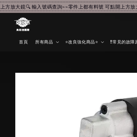
方放大鏡🔍 輸入號碼查詢~~
零件上都有料號 可點開上方放大鏡
首頁
所有商品
⭐改良強化商品⭐
‼️常見的故障原