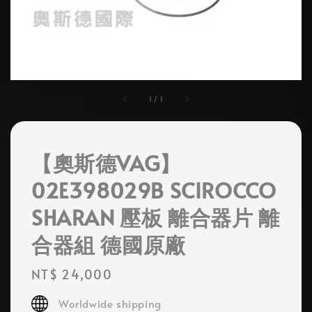
1
/
1
【奧斯德VAG】
02E398029B SCIROCCO
SHARAN 壓板 離合器片 離
合器組 德國原廠
Regular
NT$ 24,000
price
Worldwide shipping