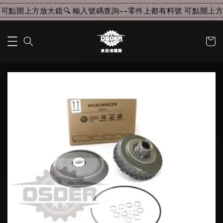
可點開上方放大鏡🔍 輸入號碼查詢~~
零件上都有料號 可點開上方放