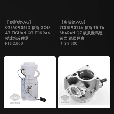
【奧斯德VAG】
【奧斯德VAG】
02E409061D 福斯 GOLF
7E0819021A 福斯 T5 T6
A3 TIGUAN Q3 TOURAN
SHARAN Q7 鼓風機馬達
變速箱冷確器
後面 德國原廠
Regular
NT$ 2,800
Regular
NT$ 2,500
price
price