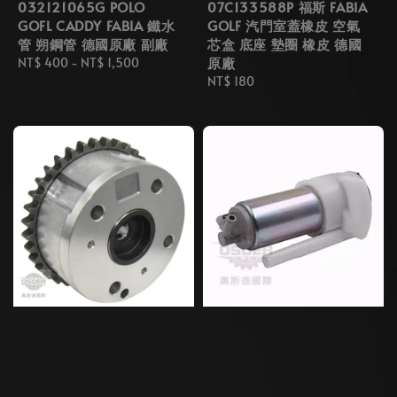
032121065G POLO
07C133588P 福斯 FABIA
GOFL CADDY FABIA 鐵水
GOLF 汽門室蓋橡皮 空氣
管 朔鋼管 德國原廠 副廠
芯盒 底座 墊圈 橡皮 德國
原廠
Regular
NT$ 400
-
NT$ 1,500
price
Regular
NT$ 180
price