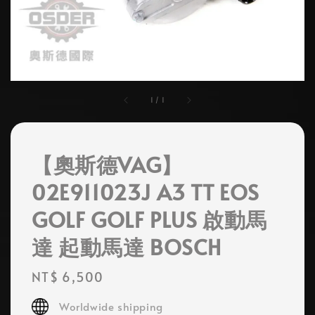
1
/
1
【奧斯德VAG】
02E911023J A3 TT EOS
GOLF GOLF PLUS 啟動馬
達 起動馬達 BOSCH
Regular
NT$ 6,500
price
Worldwide shipping