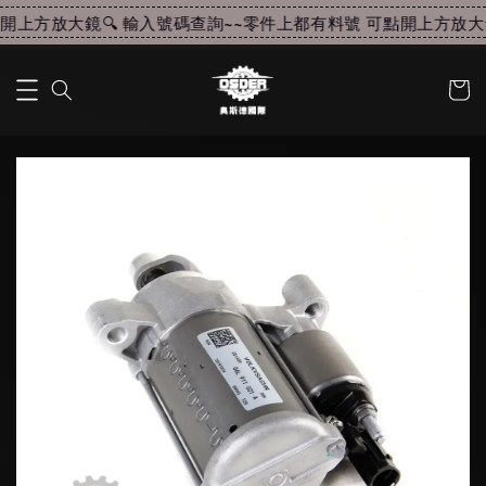
上方放大鏡🔍 輸入號碼查詢~~
零件上都有料號 可點開上方放大鏡