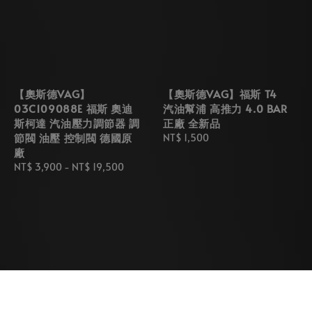
【奧斯德VAG】
【奧斯德VAG】福斯 T4
03C109088E 福斯 奧迪
汽油幫浦 高推力 4.0 BAR
斯柯達 汽油壓力調節器 調
正廠 全新品
節閥 油壓 控制閥 德國原
Regular
NT$ 1,500
廠
price
Regular
NT$ 3,900
-
NT$ 19,500
price