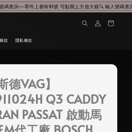
碼查詢~~
零件上都有料號 可點開上方放大鏡🔍 輸入號碼查詢~
條款
隱私條款
斯德VAG】
911024H Q3 CADDY
RAN PASSAT 啟動馬
EM代工廠 BOSCH