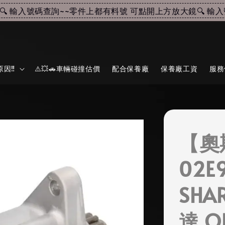
 輸入號碼查詢~~
零件上都有料號 可點開上方放大鏡🔍 輸入號
因‼️
⚠️💥🚗車輛碰撞估價
配合保養廠
保養廠工資
服務
【奧
02E
SHA
達 O