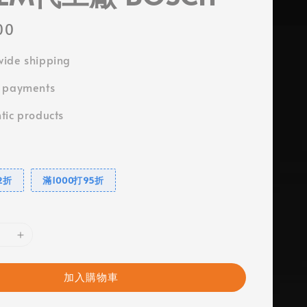
00
ide shipping
e payments
tic products
2折
滿1000打95折
加入購物車