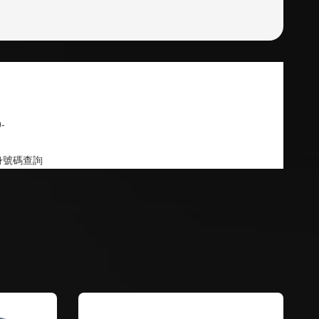
-
身號碼查詢