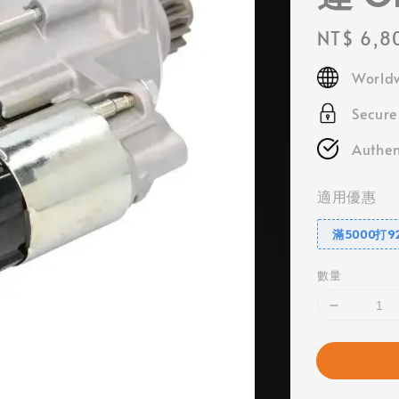
Regular
NT$ 6,8
price
Worldw
Secur
Authen
適用優惠
滿5000打9
數量