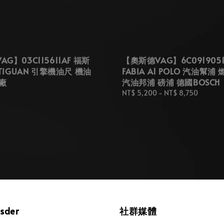
G】03C115611AF 福斯
【奧斯德VAG】6C091905
 TIGUAN 引擎機油尺 機油
FABIA A1 POLO 汽油幫浦
廠
汽油邦浦 磅浦 德國BOSCH
Regular
NT$ 5,200
-
NT$ 8,750
price
osder
社群媒體