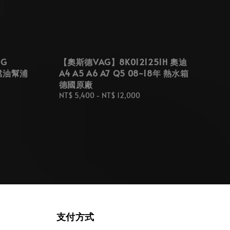
1G
【奧斯德VAG】8K0121251H 奧迪
 燃油幫浦
A4 A5 A6 A7 Q5 08~18年 熱水箱
德國原廠
Regular
NT$ 5,400
-
NT$ 12,000
price
支付方式