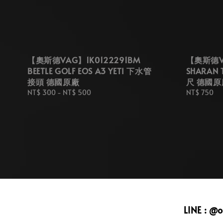
【奧斯德VAG】1K0122291BM
【奧斯德VA
BEETLE GOLF EOS A3 YETI 下水管
SHARAN
接頭 德國原廠
尺 德國原
Regular
NT$ 300
-
NT$ 500
Regular
NT$ 750
price
price
LINE : @