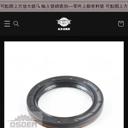
可點開上方放大鏡🔍 輸入號碼查詢~~
零件上都有料號 可點開上方放