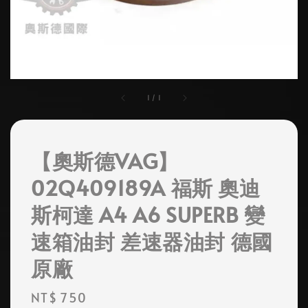
1
/
1
【奧斯德VAG】
02Q409189A 福斯 奧迪
斯柯達 A4 A6 SUPERB 變
速箱油封 差速器油封 德國
原廠
Regular
NT$ 750