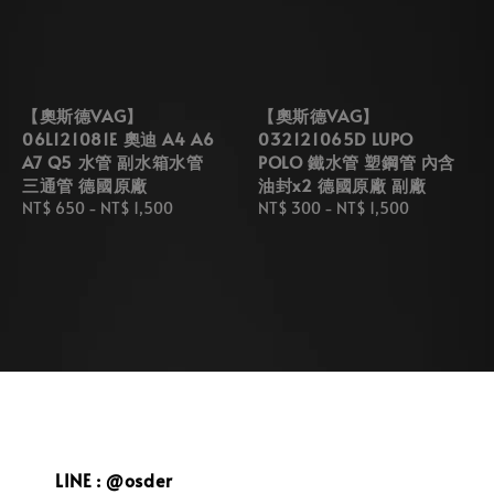
【奧斯德VAG】
【奧斯德VAG】
06L121081E 奧迪 A4 A6
032121065D LUPO
A7 Q5 水管 副水箱水管
POLO 鐵水管 塑鋼管 內含
三通管 德國原廠
油封x2 德國原廠 副廠
Regular
NT$ 650
-
NT$ 1,500
Regular
NT$ 300
-
NT$ 1,500
price
price
LINE : @osder