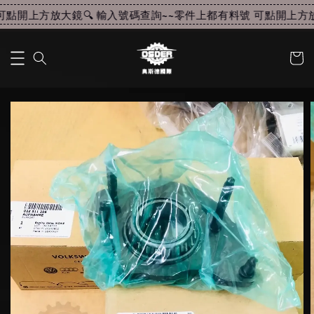
點開上方放大鏡🔍 輸入號碼查詢~~
零件上都有料號 可點開上方放大