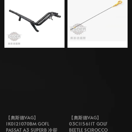
【奧斯德VAG】
【奧斯德VAG】
1K0121070BM GOFL
03C115611T GOLF
PASSAT A3 SUPERB 冷卻
BEETLE SCIROCCO