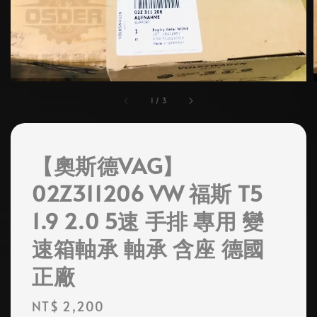
1
/
3
【奧斯德VAG】
02Z311206 VW 福斯 T5
1.9 2.0 5速 手排 專用 變
速箱軸承 軸承 含座 德國
正廠
Regular
NT$ 2,200