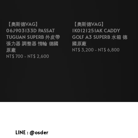
【奧斯德VAG】
【奧斯德VAG】
06J903133D PASSAT
1K0121251AK CADDY
TUGUAN SUPERB 外皮帶
GOLF A3 SUPERB 水箱 德
張力器 調整器 惰輪 德國
國原廠
原廠
Regular
NT$ 3,200
-
NT$ 6,800
Regular
NT$ 700
-
NT$ 2,600
price
price
LINE : @osder