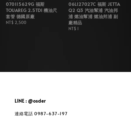
070115629G 福斯
06L127027C 福斯 JETTA
TOUAREG 2.5TDI 機油尺
Q2 Q3 汽油幫浦 汽油邦
套管 德國原廠
浦 燃油幫浦 燃油邦浦 副
廠精品
Regular
NT$ 2,500
price
Regular
NT$ 1
price
LINE : @osder
連絡電話 0987-637-197