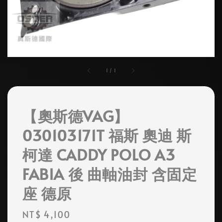
1
/
1
【奧斯德VAG】
030103171T 福斯 奧迪 斯
柯達 CADDY POLO A3
FABIA 後 曲軸油封 含固定
座 德原
Regular
NT$ 4,100