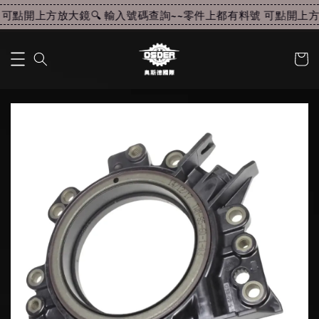
可點開上方放大鏡🔍 輸入號碼查詢~~
零件上都有料號 可點開上方放