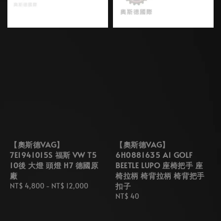
【奧斯德VAG】
【奧斯德VAG】
7E1941015S 福斯 VW T5
6H0881635 A1 GOLF
10後 大燈 頭燈 H7 德國原
BEETLE LUPO 座椅把手 座
廠
椅拉柄 椅背拉柄 椅背把手
扣子
Regular
NT$ 4,800
-
NT$ 12,000
price
Regular
NT$ 40
price