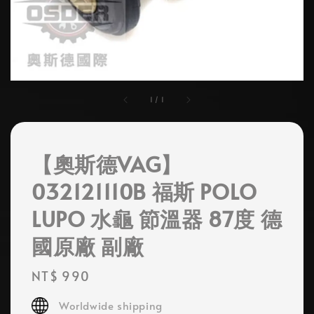
1
/
1
【奧斯德VAG】
032121110B 福斯 POLO
LUPO 水龜 節溫器 87度 德
國原廠 副廠
Regular
NT$ 990
price
Worldwide shipping