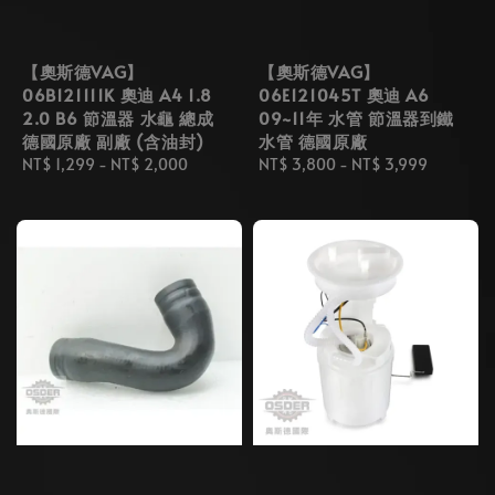
【奧斯德VAG】
【奧斯德VAG】
06B121111K 奧迪 A4 1.8
06E121045T 奧迪 A6
2.0 B6 節溫器 水龜 總成
09~11年 水管 節溫器到鐵
德國原廠 副廠 (含油封)
水管 德國原廠
Regular
NT$ 1,299
-
NT$ 2,000
Regular
NT$ 3,800
-
NT$ 3,999
price
price