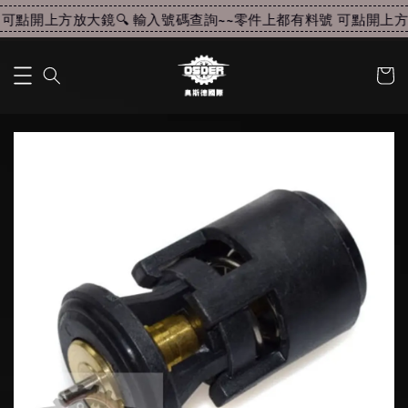
可點開上方放大鏡🔍 輸入號碼查詢~~
零件上都有料號 可點開上方放