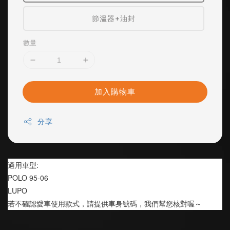
節溫器+油封
數量
加入購物車
分享
適用車型:
POLO 95-06
LUPO
若不確認愛車使用款式，請提供車身號碼，我們幫您核對喔～