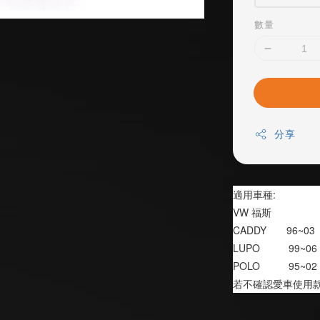
數量
分享
適用車種:
VW 福斯
CADDY       96~03
LUPO          99~06
POLO          95~02
若不確認愛車使用