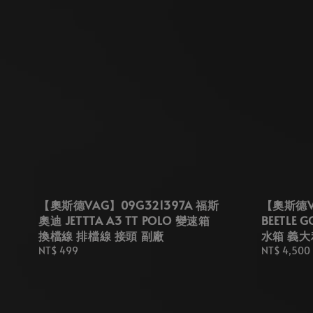
【奧斯德VAG】09G321397A 福斯
【奧斯德VA
奧迪 JETTTA A3 TT POLO 變速箱
BEETLE G
換檔線 排檔線 接頭 副廠
水箱 義
Regular
NT$ 499
Regular
NT$ 4,500
price
price