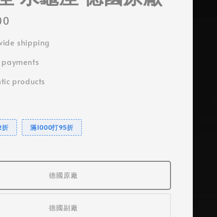
00
ide shipping
e payments
tic products
2折
滿1000打95折
德國原廠
德國副廠