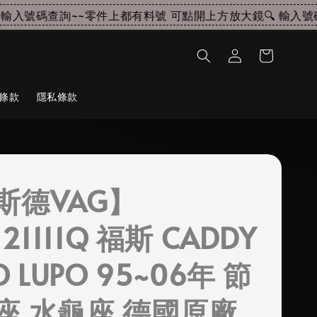
入號碼查詢~~
零件上都有料號 可點開上方放大鏡🔍 輸入號碼
條款
隱私條款
斯德VAG】
121111Q 福斯 CADDY
O LUPO 95~06年 節
座 水龜座 德國原廠