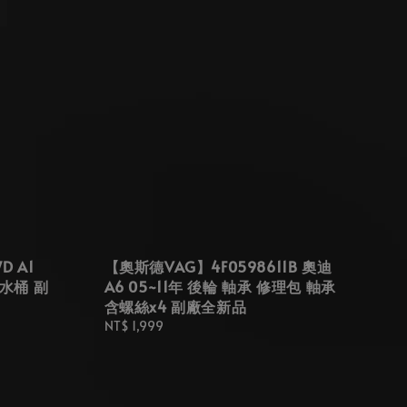
D A1
【奧斯德VAG】4F0598611B 奧迪
備水桶 副
A6 05~11年 後輪 軸承 修理包 軸承
含螺絲x4 副廠全新品
Regular
NT$ 1,999
price