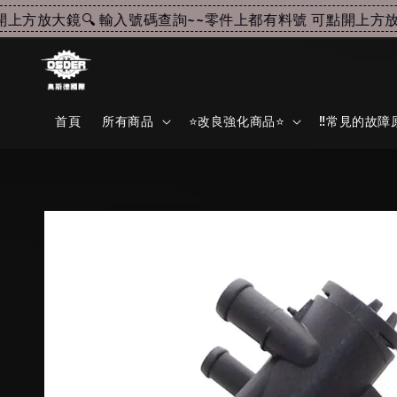
方放大鏡🔍 輸入號碼查詢~~
零件上都有料號 可點開上方放大鏡
首頁
所有商品
⭐改良強化商品⭐
‼️常見的故障原