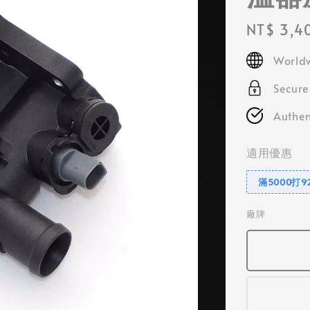
Regular
NT$ 3,4
price
Worldw
Secur
Authen
適用優惠
滿5000打9
廠牌