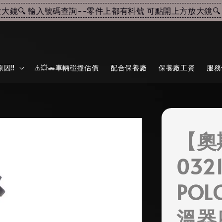
🔍 輸入號碼查詢~~
零件上都有料號 可點開上方放大鏡🔍 輸
因‼️
⚠️💥🚗車輛碰撞估價
配合保養廠
保養廠工資
服務
【奧
032
POL
溫器