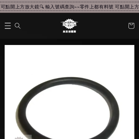
可點開上方放大鏡🔍 輸入號碼查詢~~
零件上都有料號 可點開上方放