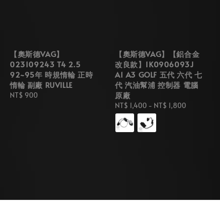
【奧斯德VAG】
【奧斯德VAG】【鋁合金
023109243 T4 2.5
改良款】1K0906093J
92~95年 時規惰輪 正時
A1 A3 GOLF 五代 六代 七
惰輪 副廠 RUVILLE
代 汽油幫浦 控制器 電腦
原廠
Regular
NT$ 900
price
Regular
NT$ 1,400
-
NT$ 1,800
price