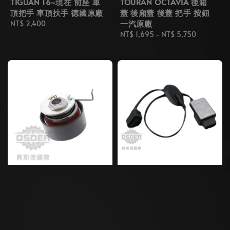
TIGUAN 16~現在 前座 車
TOURAN OCTAVIA 後箱
頂把手 車頂扶手 德國原廠
蓋 後廂蓋 後蓋 把手 按鈕
一汽原廠
Regular
NT$ 2,400
price
Regular
NT$ 1,695
-
NT$ 5,750
price