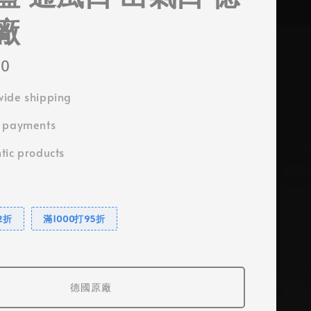
廠
50
ide shipping
e payments
tic products
2折
滿1000打95折
德國原廠