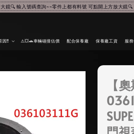
🔍 輸入號碼查詢~~
零件上都有料號 可點開上方放大鏡🔍 輸
因‼️
⚠️💥🚗車輛碰撞估價
配合保養廠
保養廠工資
服務
【奧
0361
SUP
門視