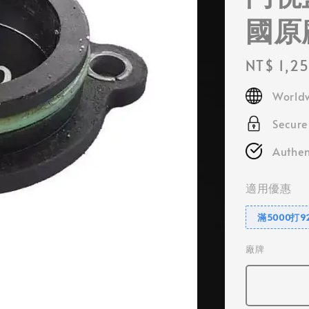
國原
Regular
NT$ 1,2
price
Worldw
Secur
Authen
適用優惠
滿5000打9
廠牌