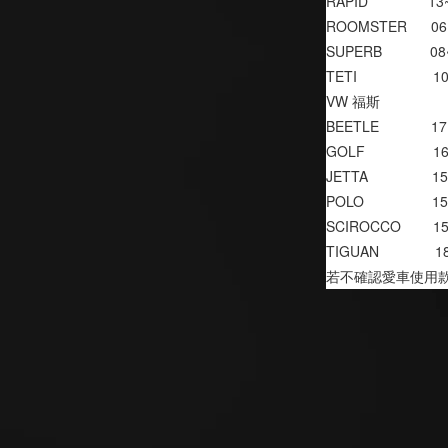
RAPID               1
ROOMSTER      0
SUPERB            0
TETI                   
VW 福斯 
BEETLE             1
GOLF                 
JETTA                
POLO                 
SCIROCCO        1
TIGUAN              
若不確認愛車使用