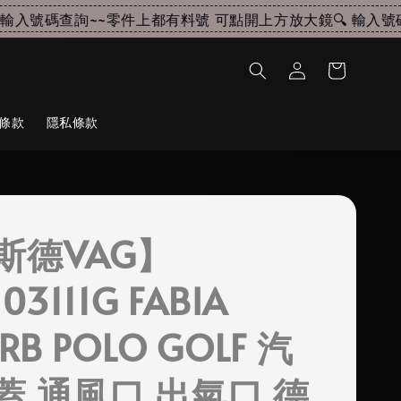
入號碼查詢~~
零件上都有料號 可點開上方放大鏡🔍 輸入號碼查
條款
隱私條款
斯德VAG】
03111G FABIA
ERB POLO GOLF 汽
蓋 通風口 出氣口 德