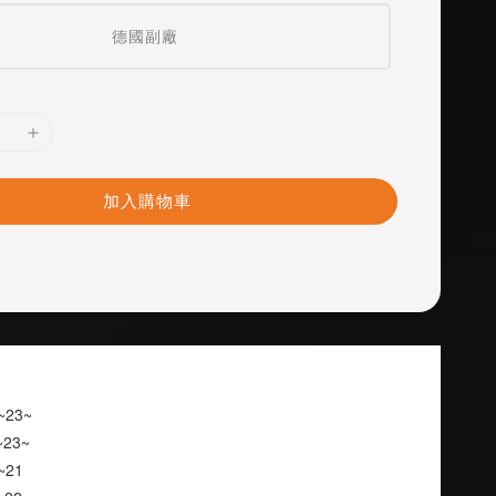
德國副廠
加入購物車
05~23~
7~23~
1~21