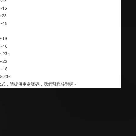
3~22
6~15
8~23
10~18
7~19
16~16
15~23~
15~22
5~18
18~23~
款式，請提供車身號碼，我們幫您核對喔~