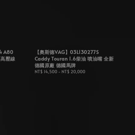
 A80
【奧斯德VAG】03L130277S
考耳 高壓線
Caddy Touran 1.6柴油 噴油嘴 全新
德國原廠 德國馬牌
Regular
NT$ 14,500
-
NT$ 20,000
price