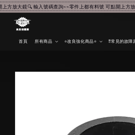
方放大鏡🔍 輸入號碼查詢~~
零件上都有料號 可點開上方放大鏡
首頁
所有商品
⭐改良強化商品⭐
‼️常見的故障原