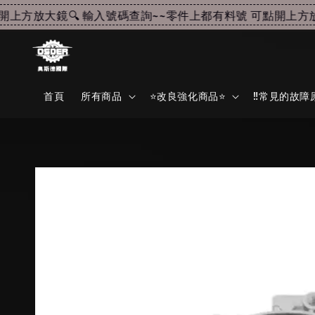
方放大鏡🔍 輸入號碼查詢~~
零件上都有料號 可點開上方放大鏡
首頁
所有商品
⭐改良強化商品⭐
‼️常見的故障原