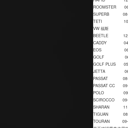
ROOMSTER       0
SUPERB            0
TETI                   
VW 福斯
BEETLE             1
CADDY               
EOS                   
GOLF                 
GOLF PLUS       0
JETTA                
PASSAT             0
PASSAT CC       0
POLO                 
SCIROCCO       09
SHARAN            1
TIGUAN             0
TOURAN           0