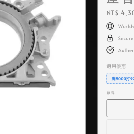
Regular
NT$ 4,3
price
Worldw
Secur
Authen
適用優惠
滿5000打9
廠牌