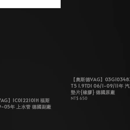
【奧斯德VAG】03G10348
T5 1.9TDI 06/1-09/11
墊片{橡膠} 德國原廠
Regular
NT$ 650
G】1C0122101H 福斯
price
 99~05年 上水管 德國副廠