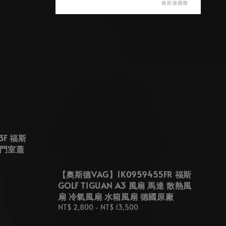
3F 福斯
年 汽門室蓋
【奧斯德VAG】1K0959455FR 福斯
GOLF TIGUAN A3 風扇 馬達 散熱風
扇 冷氣風扇 水箱風扇 德國原廠
Regular
NT$ 2,800
-
NT$ 13,500
price