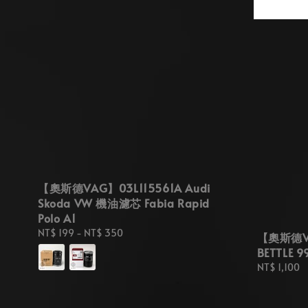
【奧斯德VAG】03L115561A Audi
Skoda VW 機油濾芯 Fabia Rapid
Polo A1
Regular
NT$ 199
-
NT$ 350
【奧斯德VA
price
BETTLE
Regular
NT$ 1,100
price