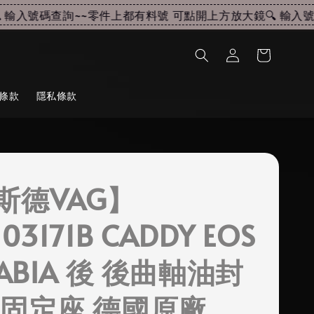
輸入號碼查詢~~
零件上都有料號 可點開上方放大鏡🔍 輸入號碼
條款
隱私條款
斯德VAG】
03171B CADDY EOS
FABIA 後 後曲軸油封
含固定座 德國原廠