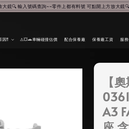
🔍 輸入號碼查詢~~
零件上都有料號 可點開上方放大鏡🔍 
因‼️
⚠️💥🚗車輛碰撞估價
配合保養廠
保養廠工資
服務
【奧
0361
A3 
座 