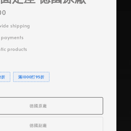
00
ide shipping
e payments
tic products
2折
滿1000打95折
德國原廠
德國副廠