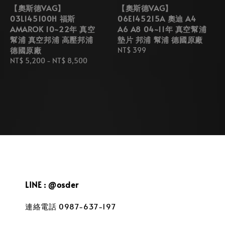
【奧斯德VAG】
【奧斯德VAG】
03L145100H 福斯
06E145215A 奧迪 A4
AMAROK 10~22年 真空
A6 A8 04~11年 真空幫浦
幫浦 真空邦浦 高壓邦浦
墊片 邦浦 幫浦 德國原廠
德國原廠
Regular
NT$ 399
Regular
NT$ 5,200
-
NT$ 8,500
price
price
LINE : @osder
連絡電話 0987-637-197