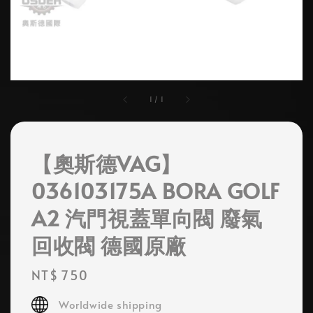
1
/
1
【奧斯德VAG】
036103175A BORA GOLF
A2 汽門視蓋單向閥 廢氣
回收閥 德國原廠
Regular
NT$ 750
price
Worldwide shipping