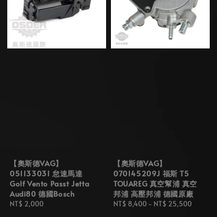
【奧斯德VAG】
【奧斯德VAG】
051133031 怠速馬達
070145209J 福斯 T5
Golf Vento Passt Jetta
TOUAREG 真空幫浦 真空
Audi80 德國Bosch
邦浦 高壓邦浦 德國原廠
Regular
NT$ 2,000
Regular
NT$ 8,400
-
NT$ 25,500
price
price