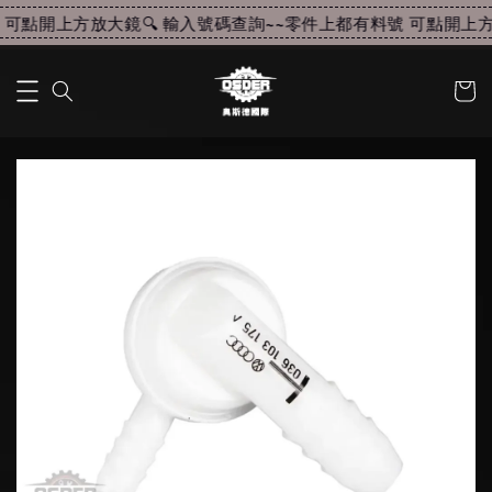
可點開上方放大鏡🔍 輸入號碼查詢~~
零件上都有料號 可點開上方放