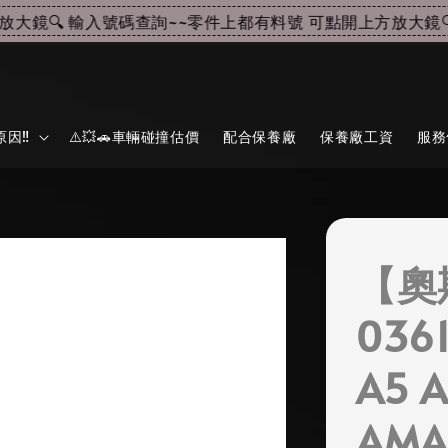
🔍 輸入號碼查詢~~
零件上都有料號 可點開上方放大鏡🔍 
因‼️
⚠️💥🚗車輛碰撞估價
配合保養廠
保養廠工資
服務
【奧
0361
A5 A
AM