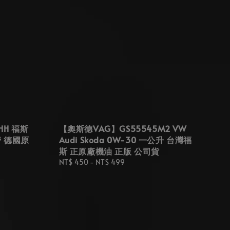
HH 福斯
【奧斯德VAG】GS55545M2 VW
水管 德國原
Audi Skoda 0W-30 一公升 台灣福
斯 正原廠機油 正版 公司貨
Regular
NT$ 450
-
NT$ 499
price