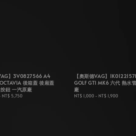
G】3V0827566 A4
【奧斯德VAG】1K0122157
 OCTAVIA 後箱蓋 後廂蓋
GOLF GTI MK6 六代 熱
 按鈕 一汽原廠
廠
-
NT$ 5,750
Regular
NT$ 1,000
-
NT$ 1,900
price