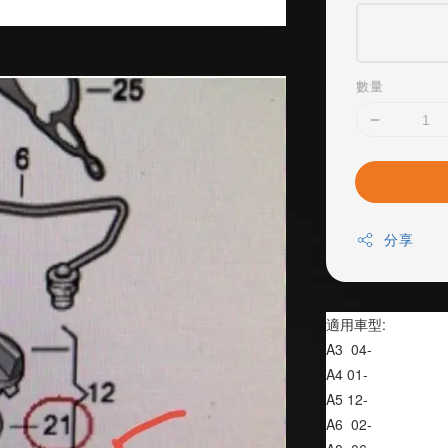
數量
分享
適用車型:
A3  04-
A4 01-
A5 12-
A6  02-