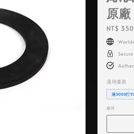
原廠
Regular
NT$ 350
price
Worldw
Secur
Authen
適用優惠
滿5000打9
廠牌