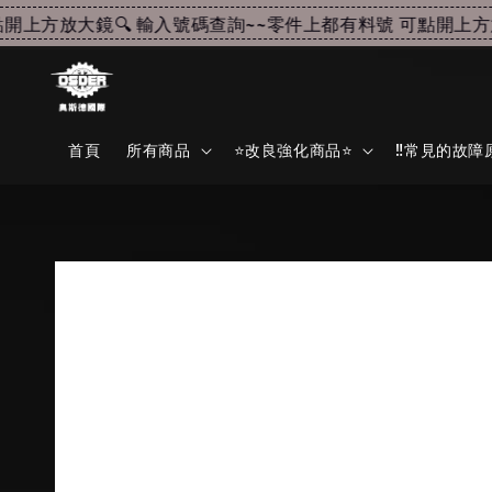
方放大鏡🔍 輸入號碼查詢~~
零件上都有料號 可點開上方放大鏡
首頁
所有商品
⭐改良強化商品⭐
‼️常見的故障原