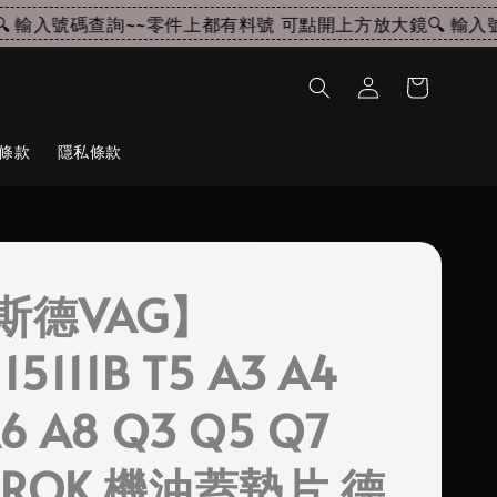
輸入號碼查詢~~
零件上都有料號 可點開上方放大鏡🔍 輸入號碼
條款
隱私條款
斯德VAG】
15111B T5 A3 A4
6 A8 Q3 Q5 Q7
AROK 機油蓋墊片 德