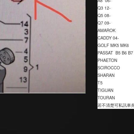
A8  06-
Q3 12-
Q5 08-
Q7 09-
AMAROK
CADDY 04-
GOLF MK5 MK6
PASSAT  B5 B6 B7
PHAETON
SCIROCCO
SHARAN
T5
TIGUAN
TOURAN
若不清楚可私訊車