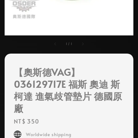
1
/
1
【奧斯德VAG】
036129717E 福斯 奧迪 斯
柯達 進氣歧管墊片 德國原
廠
Regular
NT$ 350
price
Worldwide shipping