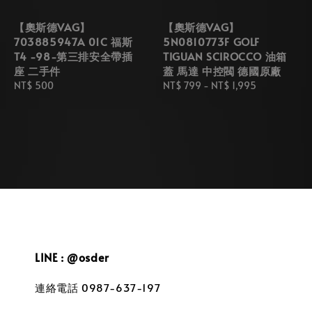
【奧斯德VAG】
【奧斯德VAG】
703885947A 01C 福斯
5N0810773F GOLF
T4 -98-第三排安全帶插
TIGUAN SCIROCCO 油箱
座 二手件
蓋 馬達 中控閥 德國原廠
Regular
NT$ 500
Regular
NT$ 799
-
NT$ 1,995
price
price
LINE : @osder
連絡電話 0987-637-197