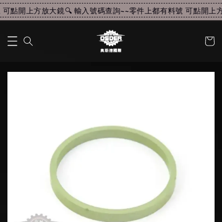
可點開上方放大鏡🔍 輸入號碼查詢~~
零件上都有料號 可點開上方放