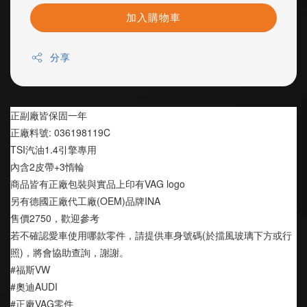
加入購物車
分享
正副廠皆保固一年
正廠料號: 036198119C
TSI汽油1.4引擎專用
內含2皮帶+3惰輪
商品皆有正廠包裝與實品上印有VAG logo
另有德國正廠代工廠(OEM)品牌INA
售價2750，歡迎參考
若不確認愛車使用哪款零件，請提供車身號碼(於擋風玻璃下方或行
照)，將會協助查詢，謝謝。
#福斯VW
#奧迪AUDI
#正廠VAG零件 