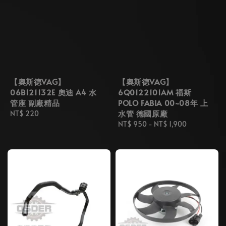
【奧斯德VAG】
【奧斯德VAG】
06B121132E 奧迪 A4 水
6Q0122101AM 福斯
管座 副廠精品
POLO FABIA 00~08年 上
水管 德國原廠
Regular
NT$ 220
price
Regular
NT$ 950
-
NT$ 1,900
price