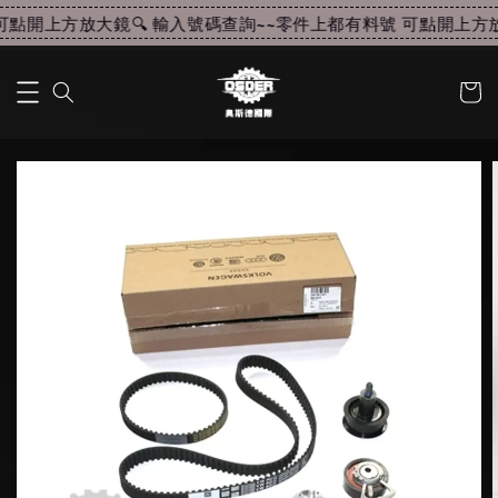
點開上方放大鏡🔍 輸入號碼查詢~~
零件上都有料號 可點開上方放大