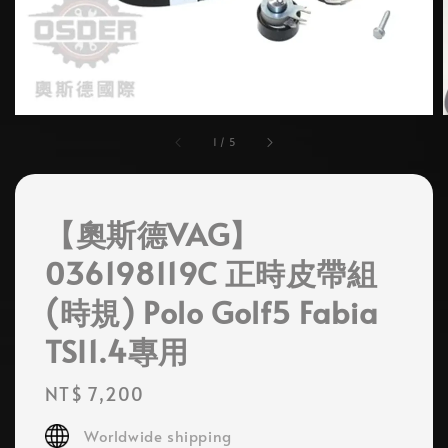
1
/
5
【奧斯德VAG】
036198119C 正時皮帶組
(時規) Polo Golf5 Fabia
TSI1.4專用
Regular
NT$ 7,200
price
Worldwide shipping