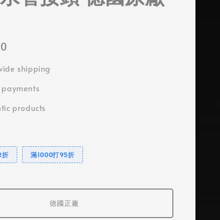
00
ide shipping
e payments
tic products
2折
滿1000打95折
德國正廠