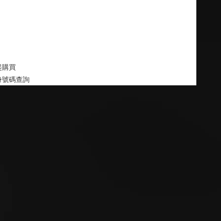
起購買
身號碼查詢