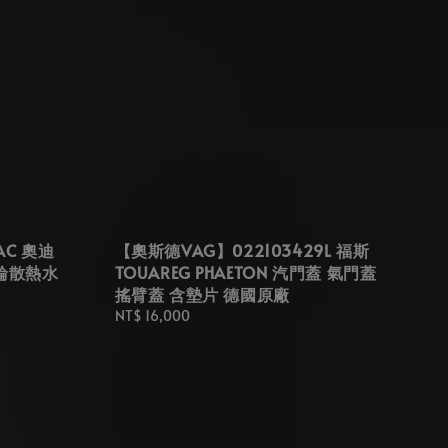
AC 奧迪
【奧斯德VAG】022103429L 福斯
渦輪散熱水
TOUAREG PHAETON 汽門蓋 氣門蓋
搖臂蓋 含墊片 德國原廠
Regular
NT$ 16,000
price