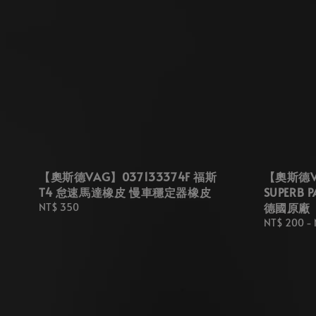
【奧斯德VAG】037133374F 福斯
【奧斯德VA
T4 怠速馬達橡皮 慢車穩定器橡皮
SUPERB
德國原廠
Regular
NT$ 350
price
Regular
NT$ 200
-
price