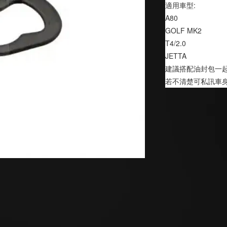
適用車型:
A80  
GOLF MK2
T4/2.0
JETTA
建議搭配油封包一
若不清楚可私訊車