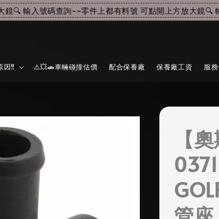
 輸入號碼查詢~~
零件上都有料號 可點開上方放大鏡🔍 輸
因‼️
⚠️💥🚗車輛碰撞估價
配合保養廠
保養廠工資
服務
【奧
0371
GOL
管座