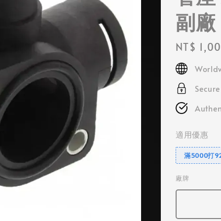
副廠
Regular
NT$ 1,0
price
Worldw
Secur
Authen
適用優惠
滿5000打9
廠牌