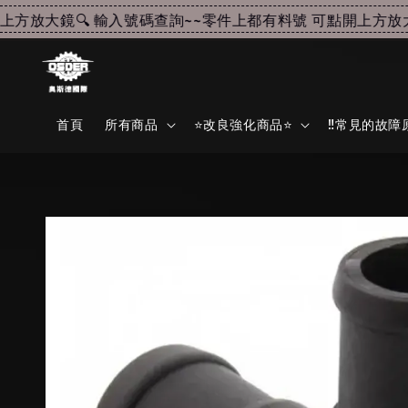
放大鏡🔍 輸入號碼查詢~~
零件上都有料號 可點開上方放大鏡
首頁
所有商品
⭐改良強化商品⭐
‼️常見的故障原