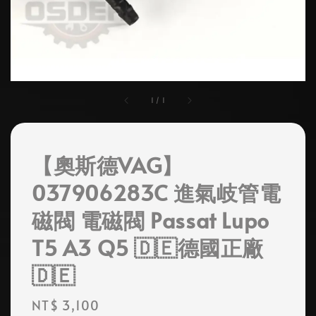
1
/
1
【奧斯德VAG】
037906283C 進氣岐管電
磁閥 電磁閥 Passat Lupo
T5 A3 Q5 🇩🇪德國正廠
🇩🇪
Regular
NT$ 3,100