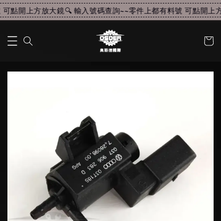
可點開上方放大鏡🔍 輸入號碼查詢~~
零件上都有料號 可點開上方放