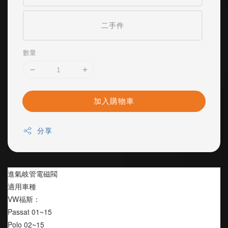
二手件
數量
加入購物車
分享
進氣岐管電磁閥
適用車種
VW福斯：
Passat 01~15
Polo 02~15