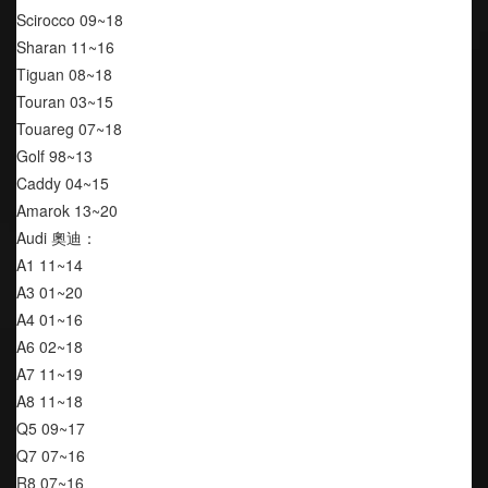
Scirocco 09~18
Sharan 11~16
Tiguan 08~18
Touran 03~15
Touareg 07~18
Golf 98~13
Caddy 04~15
Amarok 13~20
Audi 奧迪：
A1 11~14
A3 01~20
A4 01~16
A6 02~18
A7 11~19
A8 11~18
Q5 09~17
Q7 07~16
R8 07~16