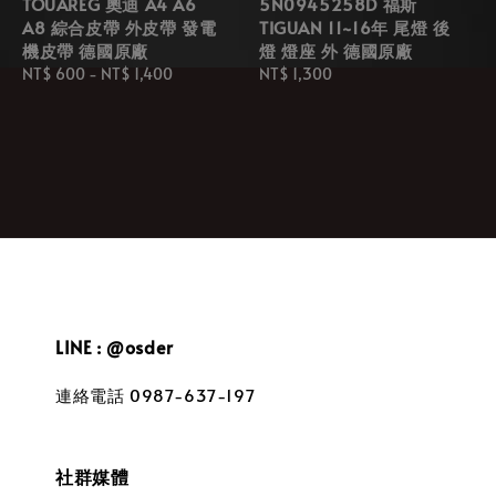
TOUAREG 奧迪 A4 A6
5N0945258D 福斯
A8 綜合皮帶 外皮帶 發電
TIGUAN 11~16年 尾燈 後
機皮帶 德國原廠
燈 燈座 外 德國原廠
Regular
NT$ 600
-
NT$ 1,400
Regular
NT$ 1,300
price
price
LINE : @osder
連絡電話 0987-637-197
社群媒體