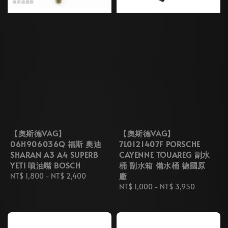
【奧斯德VAG】
【奧斯德VAG】
06H906036Q 福斯 奧迪
7L0121407F PORSCHE
SHARAN A3 A4 SUPERB
CAYENNE TOUAREG 副水
YETI 噴油嘴 BOSCH
桶 副水箱 備水桶 德國原
廠
Regular
NT$ 1,800
-
NT$ 2,400
price
Regular
NT$ 1,000
-
NT$ 3,950
price