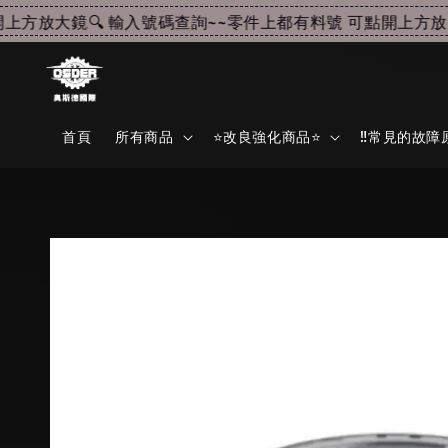
放大鏡🔍 輸入號碼查詢~~
零件上都有料號 可點開上方放大鏡
首頁
所有商品
⭐改良強化商品⭐
‼️常見的故障原